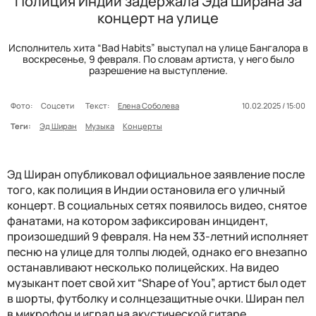
Полиция Индии задержала Эда Ширана за
концерт на улице
Исполнитель хита “Bad Habits” выступал на улице Бангалора в
воскресенье, 9 февраля. По словам артиста, у него было
разрешение на выступление.
Фото:
Соцсети
Текст:
Елена Соболева
10.02.2025 / 15:00
Теги:
Эд Ширан
Музыка
Концерты
Эд Ширан опубликовал официальное заявление после
того, как полиция в Индии остановила его уличный
концерт. В социальных сетях появилось видео, снятое
фанатами, на котором зафиксирован инцидент,
произошедший 9 февраля. На нем 33-летний исполняет
песню на улице для толпы людей, однако его внезапно
останавливают несколько полицейских. На видео
музыкант поет свой хит “Shape of You”, артист был одет
в шорты, футболку и солнцезащитные очки. Ширан пел
в микрофон и играл на акустической гитаре.