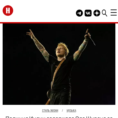
Перейти на главную
Telegram канал HEL
Группа HELLO В
Канал HELLO
СТИЛЬ ЖИЗНИ
/
МУЗЫКА