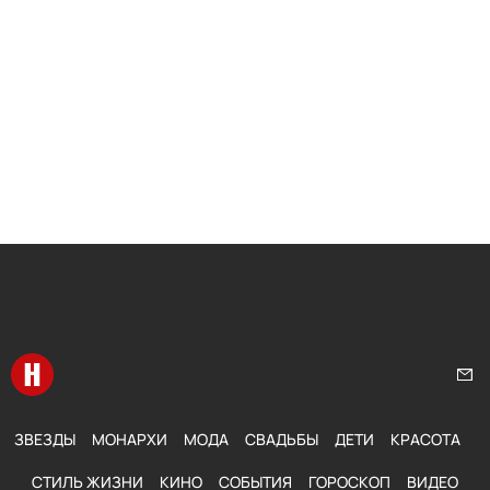
Перейти на главную
Нап
ЗВЕЗДЫ
МОНАРХИ
МОДА
СВАДЬБЫ
ДЕТИ
КРАСОТА
СТИЛЬ ЖИЗНИ
КИНО
СОБЫТИЯ
ГОРОСКОП
ВИДЕО