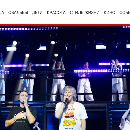
ДА
СВАДЬБЫ
ДЕТИ
КРАСОТА
СТИЛЬ ЖИЗНИ
КИНО
СОБ