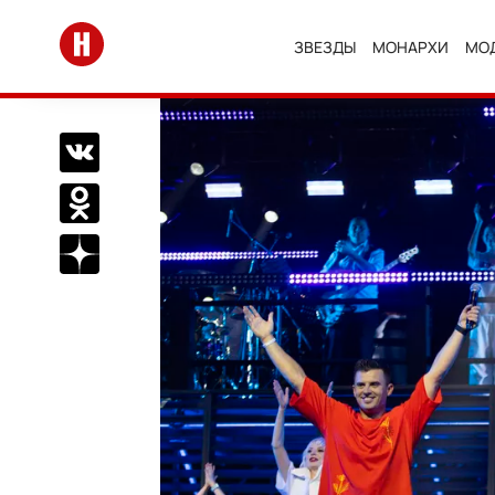
Перейти на главную
ЗВЕЗДЫ
МОНАРХИ
МО
Поделиться Вконтакте
Поделиться в Одноклассниках
Подписаться на нас в Дзен