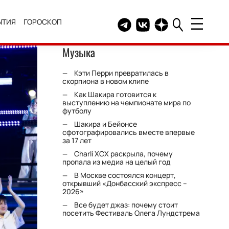
ЫТИЯ
ГОРОСКОП
Telegram канал HELLO
Группа HELLO Вконтакт
Канал HELLO в Дзе
Музыка
Кэти Перри превратилась в
скорпиона в новом клипе
Как Шакира готовится к
выступлению на чемпионате мира по
футболу
Шакира и Бейонсе
сфотографировались вместе впервые
за 17 лет
Charli XCX раскрыла, почему
пропала из медиа на целый год
В Москве состоялся концерт,
открывший «Донбасский экспресс –
2026»
Все будет джаз: почему стоит
посетить Фестиваль Олега Лундстрема