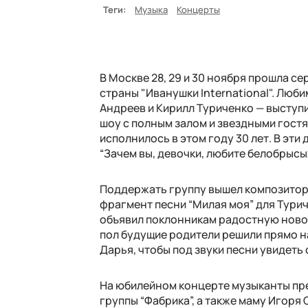
Теги:
Музыка
Концерты
В Москве 28, 29 и 30 ноября прошла с
страны "Иванушки International". Лю
Андреев и Кирилл Туриченко — выступ
шоу с полным залом и звездными гост
исполнилось в этом году 30 лет. В эти 
“Зачем вы, девочки, любите белобрысы
Поддержать группу вышел композитор
фрагмент песни “Милая моя” для Турич
объявил поклонникам радостную новост
пол будущие родители решили прямо на
Дарья, чтобы под звуки песни увидеть 
На юбилейном концерте музыканты пре
группы “Фабрика”, а также маму Игоря