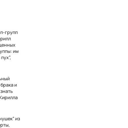
оп-групп
ирилл
оценных
уппы: им
пух”,
ьный
 брака и
узнать
 Кирилла
нушек” из
ерты,