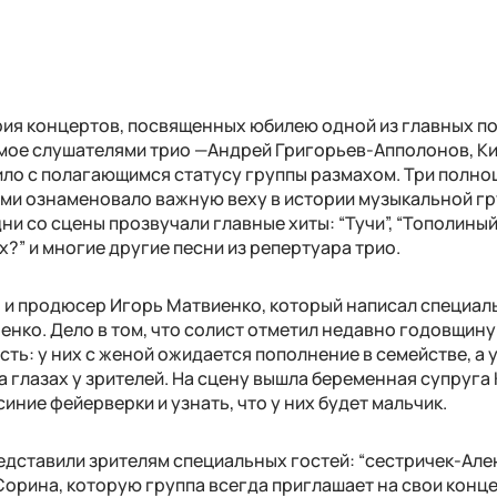
ерия концертов, посвященных юбилею одной из главных п
бимое слушателями трио —Андрей Григорьев-Апполонов, К
ило с полагающимся статусу группы размахом. Три полн
ями ознаменовало важную веху в истории музыкальной гр
дни со сцены прозвучали главные хиты: “Тучи”, “Тополиный 
х?” и многие другие песни из репертуара трио.
 и продюсер Игорь Матвиенко, который написал специал
енко. Дело в том, что солист отметил недавно годовщину
ь: у них с женой ожидается пополнение в семействе, а 
 глазах у зрителей. На сцену вышла беременная супруга
синие фейерверки и узнать, что у них будет мальчик.
дставили зрителям специальных гостей: “сестричек-Але
 Сорина, которую группа всегда приглашает на свои конц