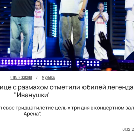
СТИЛЬ ЖИЗНИ
/
МУЗЫКА
олице с размахом отметили юбилей легенд
"Иванушки"
 свое тридцатилетие целых три дня в концертном зале
Арена".
01.12.