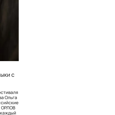
ыки с
естиваля
ва Ольга
ссийские
. ОРЛОВ
е каждый