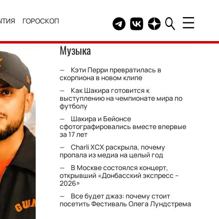
ЫТИЯ
ГОРОСКОП
Telegram канал HELLO
Группа HELLO Вконтакт
Канал HELLO в Дзе
Музыка
Кэти Перри превратилась в
скорпиона в новом клипе
Как Шакира готовится к
выступлению на чемпионате мира по
футболу
Шакира и Бейонсе
сфотографировались вместе впервые
за 17 лет
Charli XCX раскрыла, почему
пропала из медиа на целый год
В Москве состоялся концерт,
открывший «Донбасский экспресс –
2026»
Все будет джаз: почему стоит
посетить Фестиваль Олега Лундстрема