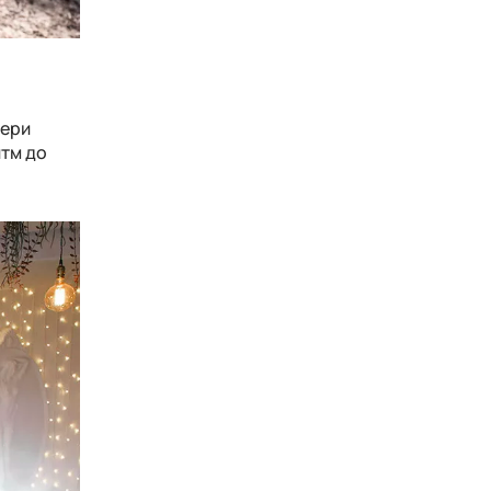
вери
итм до