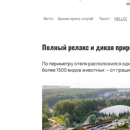
н
Фото:
Архив пресс-служб
Текст:
HELLO!
Полный релакс и дикая прир
По периметру отеля расположился оди
более 1500 видов животных — от грац