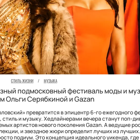
СТИЛЬ ЖИЗНИ
/
МУЗЫКА
озный подмосковный фестиваль моды и муз
м Ольги Серябкиной и Gazan
ловский» превратится в эпицентр 6-го ежегодного ф
стиль и музыку. Хедлайнерами вечера станут поп-ди
емых артистов нового поколения Gazan. А ведущие ро
лекции, и звездное жюри определит лучших из лучших
росто подиум. Это концепция идеального уикенда, гд