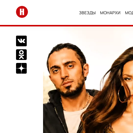
Перейти на главную
ЗВЕЗДЫ
МОНАРХИ
МО
Поделиться Вконтакте
Поделиться в Одноклассниках
Подписаться на нас в Дзен