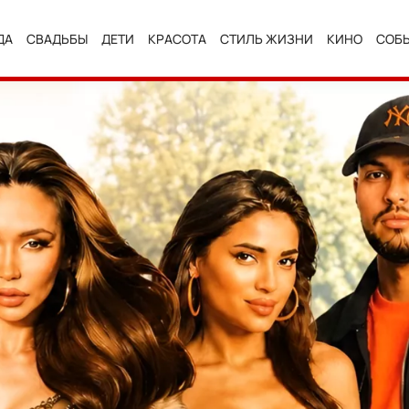
ДА
СВАДЬБЫ
ДЕТИ
КРАСОТА
СТИЛЬ ЖИЗНИ
КИНО
СОБ