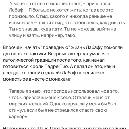
У меня на столе лежал пистолет, – признался
Лабаф, – Я больше не хотел жить, когда все это
произошло. Стыд, какого я никогда раньше не
испытывал — такой стыд, что забываешь, как дышать.
Ты не знаешь, куда идти. Ты не можешь выйти на
улицу и взять, например, тако.
Впрочем, начать "праведную" жизнь Лабафу помогли
духовные практики. Впервые актер задумался о
католической традиции после того, как начал
готовиться к роли Падре Пио. А делал он это, как и
всегда, с полной отдачей: Лабаф поселился в
монастыре вместе с монахами.
Теперь я знаю, что господь использовал мое эго,
чтобы привлечь меня к себе. Отвлечь меня от
мирских желаний. Однако вряд ли у меня бы был
стимул, если бы я не стремился спасти свою
карьеру.
Напомним, что Шайя Лабаф известен не только полным