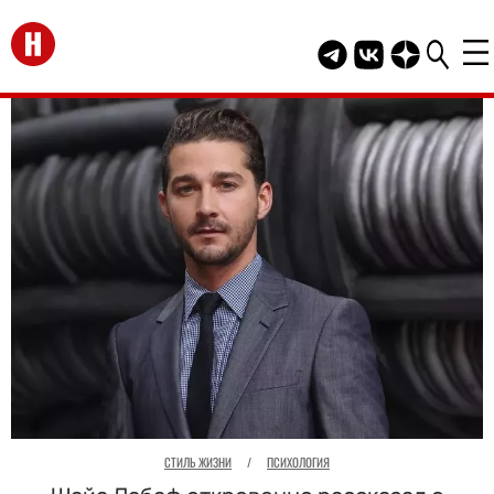
Перейти на главную
Telegram канал HEL
Группа HELLO В
Канал HELLO
СТИЛЬ ЖИЗНИ
/
ПСИХОЛОГИЯ