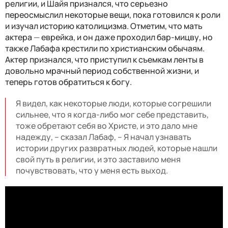
религии, и Шайя признался, что серьезно
переосмыслил некоторые вещи, пока готовился к роли
и изучал историю католицизма. Отметим, что мать
актера
—
еврейка, и он даже проходил бар-мицву, но
также Лабафа крестили по христианским обычаям.
Актер признался, что приступил к съемкам ленты в
довольно мрачный период собственной жизни, и
теперь готов обратиться к богу.
Я видел, как некоторые люди, которые согрешили
сильнее, что я когда-либо мог себе представить,
тоже обретают себя во Христе, и это дало мне
надежду, – сказал Лабаф, – Я начал узнавать
истории других развратных людей, которые нашли
свой путь в религии, и это заставило меня
почувствовать, что у меня есть выход.