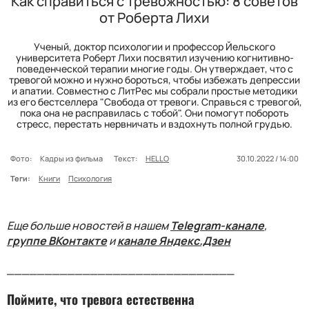
Как справиться с тревожностью: 8 советов
от Роберта Лихи
Ученый, доктор психологии и профессор Йельского
университета Роберт Лихи посвятил изучению когнитивно-
поведенческой терапии многие годы. Он утверждает, что с
тревогой можно и нужно бороться, чтобы избежать депрессии
и апатии. Совместно с ЛитРес мы собрали простые методики
из его бестселлера "Свобода от тревоги. Справься с тревогой,
пока она не расправилась с тобой". Они помогут побороть
стресс, перестать нервничать и вздохнуть полной грудью.
Фото:
Кадры из фильма
Текст:
HELLO
30.10.2022 / 14:00
Теги:
Книги
Психология
Еще больше новостей в нашем
Telegram-канале
,
группе ВКонтакте
и
канале Яндекс.Дзен
______________________________
Поймите, что тревога естественна