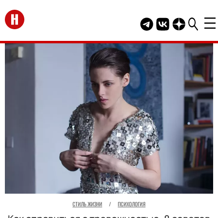
Перейти на главную
Telegram канал HEL
Группа HELLO В
Канал HELLO
СТИЛЬ ЖИЗНИ
/
ПСИХОЛОГИЯ