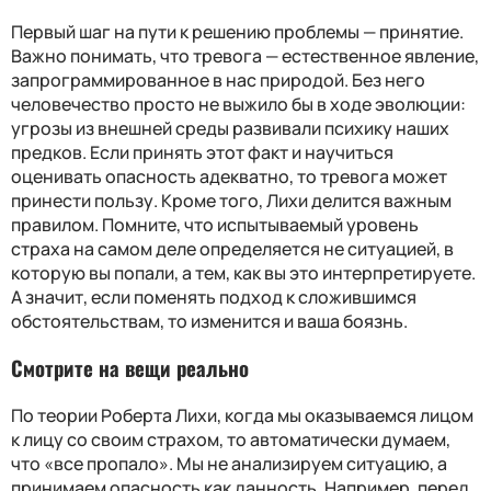
Первый шаг на пути к решению проблемы — принятие.
Важно понимать, что тревога — естественное явление,
запрограммированное в нас природой. Без него
человечество просто не выжило бы в ходе эволюции:
угрозы из внешней среды развивали психику наших
предков. Если принять этот факт и научиться
оценивать опасность адекватно, то тревога может
принести пользу. Кроме того, Лихи делится важным
правилом. Помните, что испытываемый уровень
страха на самом деле определяется не ситуацией, в
которую вы попали, а тем, как вы это интерпретируете.
А значит, если поменять подход к сложившимся
обстоятельствам, то изменится и ваша боязнь.
Смотрите на вещи реально
По теории Роберта Лихи, когда мы оказываемся лицом
к лицу со своим страхом, то автоматически думаем,
что «все пропало». Мы не анализируем ситуацию, а
принимаем опасность как данность. Например, перед