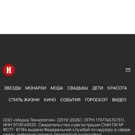
Перейти на главную
Нап
ЗВЕЗДЫ
МОНАРХИ
МОДА
СВАДЬБЫ
ДЕТИ
КРАСОТА
СТИЛЬ ЖИЗНИ
КИНО
СОБЫТИЯ
ГОРОСКОП
ВИДЕО
ООО «Медиа Технология» (2019-2026). ОГРН 1197746707311,
ИНН 9718149525. Свидетельство о регистрации СМИ ПИ №
ФС77- 81184 выдано Федеральной службой по надзору в сфере
связи, информационных технологий и массовых