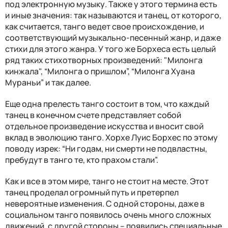
под электронную музыку. Также у этого термина есть
и иные значения: так называются и танец, от которого,
как считается, танго ведет свое происхождение, и
соответствующий музыкально-песенный жанр, и даже
стихи для этого жанра. У того же Борхеса есть целый
ряд таких стихотворных произведений: "Милонга
кинжала", “Милонга о пришлом”, “Милонга Хуана
Мураньи” и так далее.
Еще одна прелесть танго состоит в том, что каждый
танец в конечном счете представляет собой
отдельное произведение искусства и вносит свой
вклад в эволюцию танго. Хорхе Луис Борхес по этому
поводу изрек: “Ни годам, ни смерти не подвластны,
пребудут в танго те, кто прахом стали”.
Как и все в этом мире, танго не стоит на месте. Этот
танец проделал огромный путь и претерпел
невероятные изменения. С одной стороны, даже в
социальном танго появилось очень много сложных
движений, с другой стороны – появились специальные