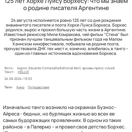
125 лет Хорхе Луису Борхесу: что мы знаем
о родине писателя Аргентине
24 августа исполняется ровно 125 лет со дня рождения
знаменитого писателя и поэта Хорхе Луиса Борхеса. Борхес
родился, вырос и прожил большую часть жизни в Аргентине.
Известный режиссер Мила Комракова, чей фильм "Стена" был
признан лучшим танцевальным фильмом года на Малом
Каннском кинофестивале, побывала на родине поэта,
прочувствовала ДНК тех мест и, конечно, влюбилась в танго –
один из главных источников вдохновения Борхеса.
Фото:
legion, Eduardo Comesaña/Editorial Abril, архивы пресс-служб
Текст:
HELLO!
24.08.2024 / 13:03
Теги:
Кино
Путешествия
Изначально танго возникло на окраинах Буэнос-
Айреса - бедных, но бурлящих жизнью во всех ее
самых будоражащих проявлениях. В одном из таких
районов – в Палермо – и провел свое детство Борхес.