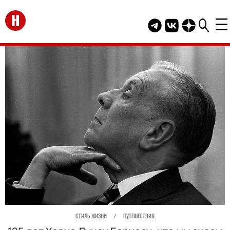
Перейти на главную
Telegram канал HEL
Группа HELLO В
Канал HELLO
СТИЛЬ ЖИЗНИ
/
ПУТЕШЕСТВИЯ