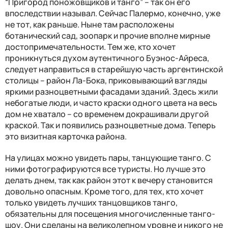
“Пригород поножовщиков и танго” – так он его
впоследствии называл. Сейчас Палермо, конечно, уже
не тот, как раньше. Ныне там расположены
ботанический сад, зоопарк и прочие вполне мирные
достопримечательности. Тем же, кто хочет
проникнуться духом аутентичного Буэнос-Айреса,
следует направиться в старейшую часть аргентинской
столицы – район Ла-Бока, приковывающий взгляды
яркими разноцветными фасадами зданий. Здесь жили
небогатые люди, и часто краски одного цвета на весь
дом не хватало – со временем докрашивали другой
краской. Так и появились разноцветные дома. Теперь
это визитная карточка района.
На улицах можно увидеть пары, танцующие танго. С
ними фотографируются все туристы. Но лучше это
делать днем, так как район этот к вечеру становится
довольно опасным. Кроме того, для тех, кто хочет
только увидеть лучших танцовщиков танго,
обязательны для посещения многочисленные танго-
шоу. Они сделаны на великолепном уровне и никого не