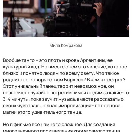
Мила Комракова
Вообще танго – это плоть и кровь Аргентины, ее
культурный код. Но вместе с тем это явление, которое
близко и понятно людям по всему свету. Что также
роднит его с творчеством Борхеса? В чем же секрет?
Этот уникальный танец творит невозможное, он
позволяет случайно встретившимся людям за какие-то
3-4 минуты, пока звучит музыка, вместе рассказать о
своих чувствах. Полная импровизация– вот основа
магии этого удивительного танца.
Но в фильме все намного сложнее. Для создания
многозначного произведения кроме самого танца