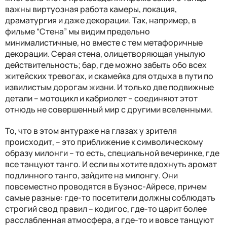
важны виртуозная работа камеры, локация,
драматургия и даже декорации. Так, например, в
фильме “Стена” мы видим предельно
минималистичные, но вместе с тем метафоричные
декорации. Серая стена, олицетворяющая унылую
действительность; бар, где можно забыть обо всех
житейских тревогах, и скамейка для отдыха в пути по
извилистым дорогам жизни. И только две подвижные
детали – мотоцикл и кабриолет – соединяют этот
отнюдь не совершенный мир с другими вселенными.
То, что в этом антураже на глазах у зрителя
происходит, – это приближение к символическому
образу милонги – то есть, специальной вечеринке, где
все танцуют танго. И если вы хотите вдохнуть аромат
подлинного танго, зайдите на милонгу. Они
повсеместно проводятся в Буэнос-Айресе, причем
самые разные: где-то посетители должны соблюдать
строгий свод правил – кодигос, где-то царит более
расслабленная атмосфера, а где-то и вовсе танцуют