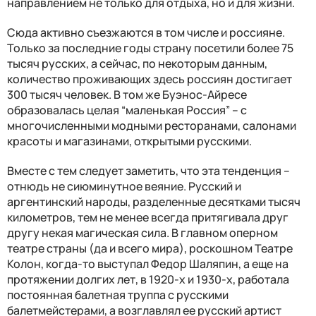
направлением не только для отдыха, но и для жизни.
Сюда активно съезжаются в том числе и россияне.
Только за последние годы страну посетили более 75
тысяч русских, а сейчас, по некоторым данным,
количество проживающих здесь россиян достигает
300 тысяч человек. В том же Буэнос-Айресе
образовалась целая “маленькая Россия” – с
многочисленными модными ресторанами, салонами
красоты и магазинами, открытыми русскими.
Вместе с тем следует заметить, что эта тенденция –
отнюдь не сиюминутное веяние. Русский и
аргентинский народы, разделенные десятками тысяч
километров, тем не менее всегда притягивала друг
другу некая магическая сила. В главном оперном
театре страны (да и всего мира), роскошном Театре
Колон, когда-то выступал Федор Шаляпин, а еще на
протяжении долгих лет, в 1920-х и 1930-х, работала
постоянная балетная труппа с русскими
балетмейстерами, а возглавлял ее русский артист