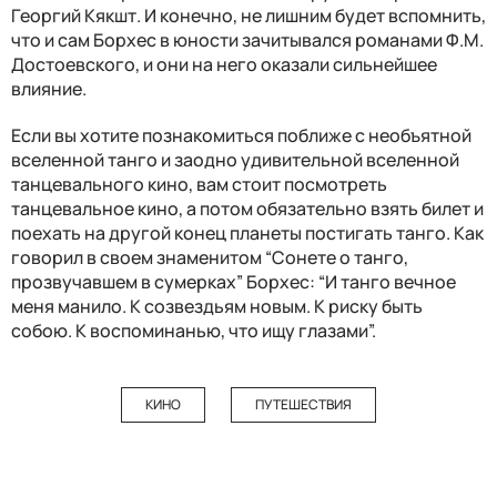
Георгий Кякшт. И конечно, не лишним будет вспомнить,
что и сам Борхес в юности зачитывался романами Ф.М.
Достоевского, и они на него оказали сильнейшее
влияние.
Если вы хотите познакомиться поближе с необъятной
вселенной танго и заодно удивительной вселенной
танцевального кино, вам стоит посмотреть
танцевальное кино, а потом обязательно взять билет и
поехать на другой конец планеты постигать танго. Как
говорил в своем знаменитом “Сонете о танго,
прозвучавшем в сумерках” Борхес: “И танго вечное
меня манило. К созвездьям новым. К риску быть
собою. К воспоминанью, что ищу глазами”.
КИНО
ПУТЕШЕСТВИЯ