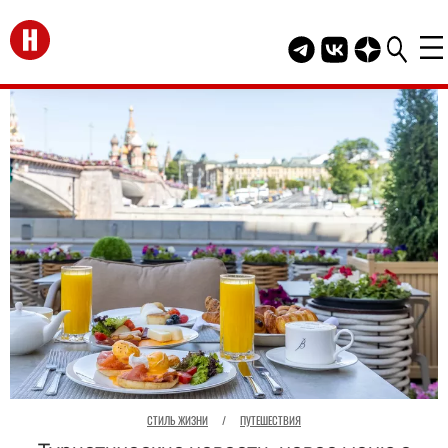
Перейти на главную
Telegram канал HEL
Группа HELLO В
Канал HELLO
СТИЛЬ ЖИЗНИ
/
ПУТЕШЕСТВИЯ