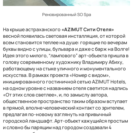
Реновированный SO Spa
На крыше астраханского
«A
ZIMUT
Сити Отеля»
весной появилась световая инсталляция, от которой
всем становится теплее на душе: горящие по вечерам
буквы видно с улицы, бульвара и даже с барж на Волге!
Идея этого милого, “лампового” арт-объекта пришла в
голову современному художнику Владимиру Абиху,
работающему на стыке уличного и монументального
искусства. В рамках проекта «Номер с видом»,
инициированного гостиничной сетью
AZIMUT Hotels
,
на одном уровне с названием отеля светится надпись
«От этих слов светлее», и, по замыслу автора,
общественное пространство таким образом вступает
в прямой, вполне человеческий контакт со зрителем,
предлагая по-новому взглянуть на привычный
городской ландшафт. Арт-объект кажущийся простым
и словно бы парящим над городом создавали 4