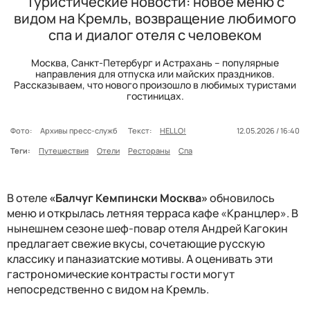
Туристические новости: новое меню с
видом на Кремль, возвращение любимого
спа и диалог отеля с человеком
Москва, Санкт-Петербург и Астрахань – популярные
направления для отпуска или майских праздников.
Рассказываем, что нового произошло в любимых туристами
гостиницах.
Фото:
Архивы пресс-служб
Текст:
HELLO!
12.05.2026 / 16:40
Теги:
Путешествия
Отели
Рестораны
Спа
В отеле
«Балчуг Кемпински Москва»
обновилось
меню и открылась летняя терраса кафе «Кранцлер». В
нынешнем сезоне шеф-повар отеля Андрей Кагокин
предлагает свежие вкусы, сочетающие русскую
классику и паназиатские мотивы. А оценивать эти
гастрономические контрасты гости могут
непосредственно с видом на Кремль.