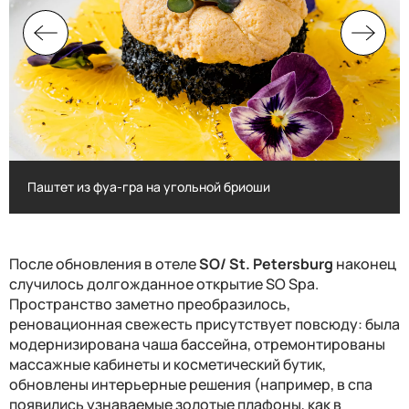
Паштет из фуа-гра на угольной бриоши
Паштет из фуа-гра на угольной бриоши
После обновления в отеле
SO
/
St
.
Petersburg
наконец
случилось долгожданное открытие
SO Spa
.
Пространство заметно преобразилось,
реновационная свежесть присутствует повсюду: была
модернизирована чаша бассейна, отремонтированы
массажные кабинеты и косметический бутик,
обновлены интерьерные решения (например, в спа
появились узнаваемые золотые плафоны, как в