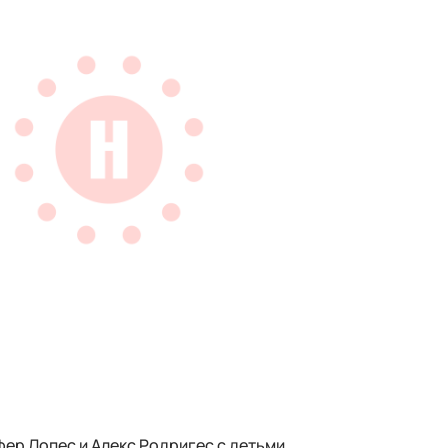
ер Лопес и Алекс Родригес с детьми