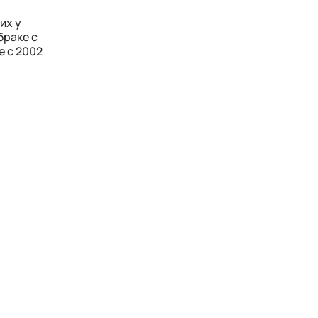
их у
браке с
е с 2002