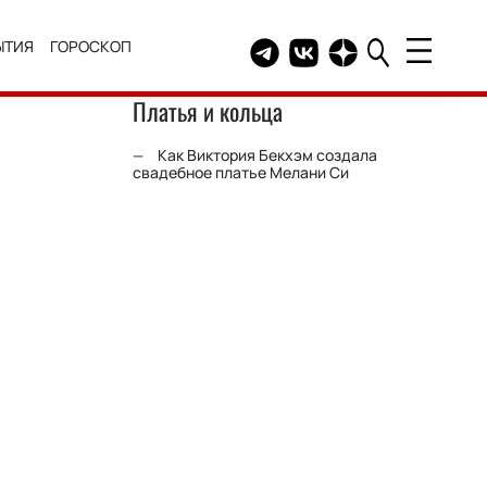
ЫТИЯ
ГОРОСКОП
Telegram канал HELLO
Группа HELLO Вконтакт
Канал HELLO в Дзе
Платья и кольца
Как Виктория Бекхэм создала
свадебное платье Мелани Си