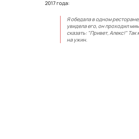
2017 года:
Я обедала в одном ресторане, 
увидела его, он проходил мим
сказать: "Привет, Алекс!" Та
на ужин.