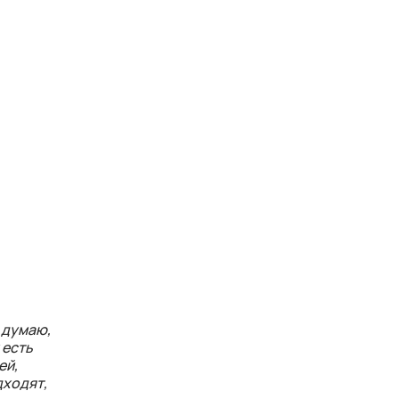
е думаю,
 есть
ей,
дходят,