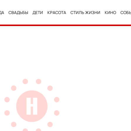
ДА
СВАДЬБЫ
ДЕТИ
КРАСОТА
СТИЛЬ ЖИЗНИ
КИНО
СОБ