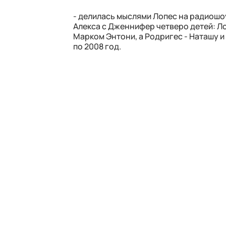
- делилась мыслями Лопес на радиошоу 
Алекса с Дженнифер четверо детей: Л
Марком Энтони, а Родригес - Наташу и 
по 2008 год.