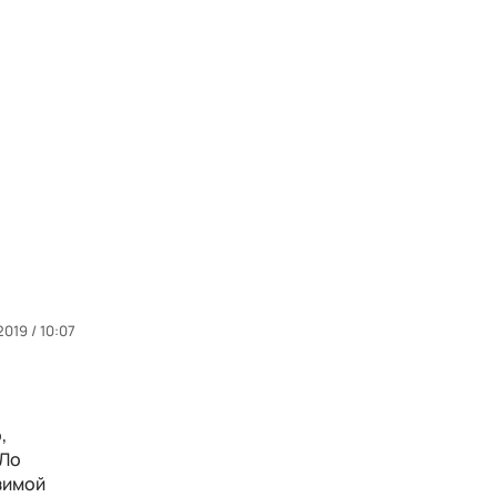
2019 / 10:07
,
 Ло
зимой