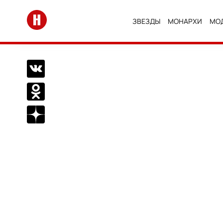
Перейти на главную
ЗВЕЗДЫ
МОНАРХИ
МО
Поделиться Вконтакте
Поделиться в Одноклассниках
Подписаться на нас в Дзен