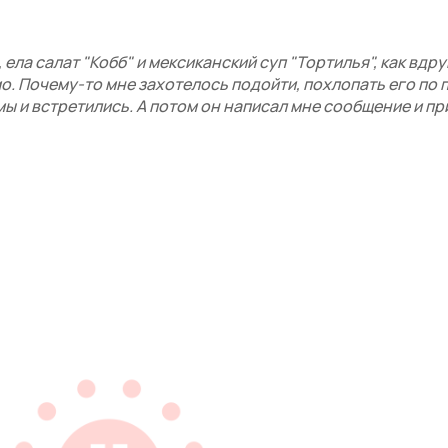
ела салат "Кобб" и мексиканский суп "Тортилья", как вдру
о. Почему-то мне захотелось подойти, похлопать его по п
к мы и встретились. А потом он написал мне сообщение и п