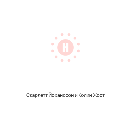
Скарлетт Йоханссон и Колин Жост