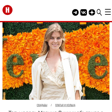
Перейти на главную
Telegram канал HEL
Группа HELLO В
Канал HELLO
СВАДЬБЫ
/
ПЛАТЬЯ И КОЛЬЦА