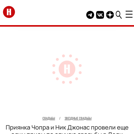
Перейти на главную
Telegram канал HEL
Группа HELLO В
Канал HELLO
СВАДЬБЫ
/
ЗВЕЗДНЫЕ СВАДЬБЫ
Приянка Чопра и Ник Джонас провели еще