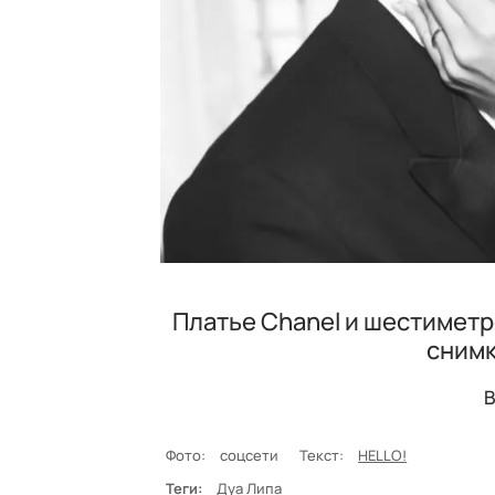
Платье Chanel и шестимет
снимк
В
Фото:
соцсети
Текст:
HELLO!
Теги:
Дуа Липа