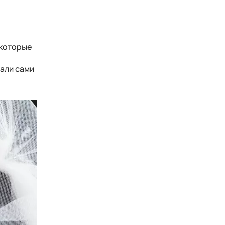
 которые
зали сами