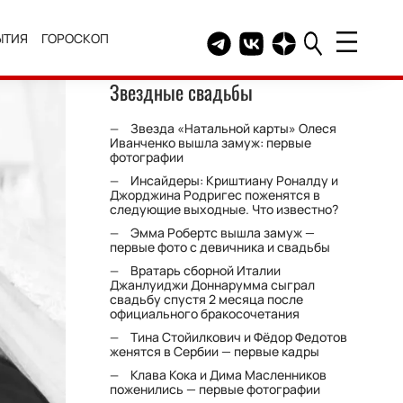
ЫТИЯ
ГОРОСКОП
Telegram канал HELLO
Группа HELLO Вконтакт
Канал HELLO в Дзе
Звездные свадьбы
Звезда «Натальной карты» Олеся
Иванченко вышла замуж: первые
фотографии
Инсайдеры: Криштиану Роналду и
Джорджина Родригес поженятся в
следующие выходные. Что известно?
Эмма Робертс вышла замуж —
первые фото с девичника и свадьбы
Вратарь сборной Италии
Джанлуиджи Доннарумма сыграл
свадьбу спустя 2 месяца после
официального бракосочетания
Тина Стойилкович и Фёдор Федотов
женятся в Сербии — первые кадры
Клава Кока и Дима Масленников
поженились — первые фотографии