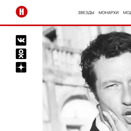
Перейти на главную
ЗВЕЗДЫ
МОНАРХИ
МО
Поделиться Вконтакте
Поделиться в Одноклассниках
Подписаться на нас в Дзен