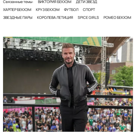
Связанные темы:
ВИКТОРИЯ БЕКХЭМ
ДЕТИ ЗВЕЗД
ХАРПЕР БЕКХЭМ
КРУЗ БЕКХЭМ
ФУТБОЛ
СПОРТ
ЗВЕЗДНЫЕ ПАРЫ
КОРОЛЕВА ЛЕТИЦИЯ
SPICE GIRLS
РОМЕО БЕКХЭМ