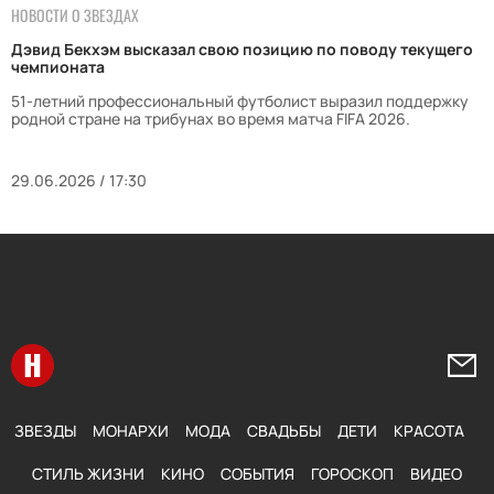
НОВОСТИ О ЗВЕЗДАХ
Дэвид Бекхэм высказал свою позицию по поводу текущего
чемпионата
51-летний профессиональный футболист выразил поддержку
родной стране на трибунах во время матча FIFA 2026.
29.06.2026 / 17:30
Перейти на главную
Напи
ЗВЕЗДЫ
МОНАРХИ
МОДА
СВАДЬБЫ
ДЕТИ
КРАСОТА
СТИЛЬ ЖИЗНИ
КИНО
СОБЫТИЯ
ГОРОСКОП
ВИДЕО