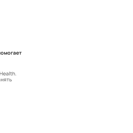
помогает
Health.
анять