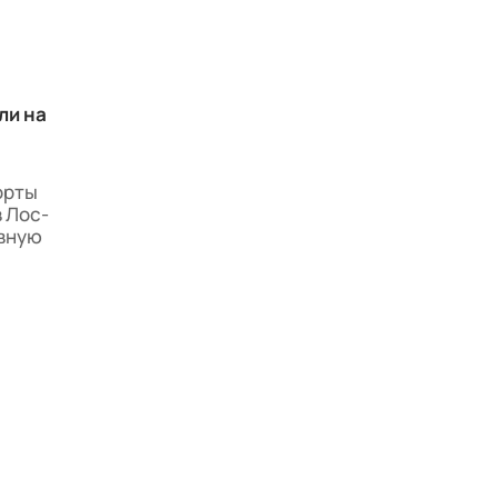
ли на
орты
 Лос-
авную