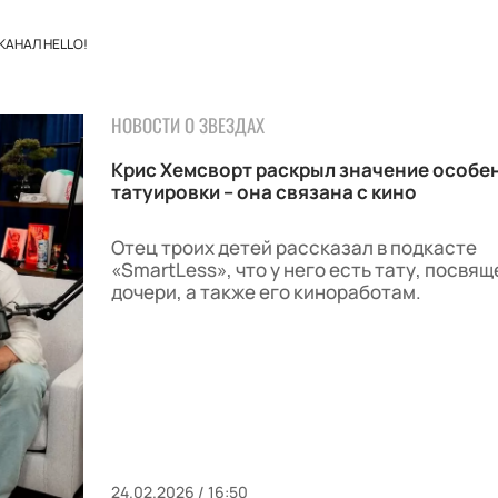
КАНАЛ HELLO!
НОВОСТИ О ЗВЕЗДАХ
Крис Хемсворт раскрыл значение особе
татуировки – она связана с кино
Отец троих детей рассказал в подкасте
«SmartLess», что у него есть тату, посвя
дочери, а также его киноработам.
24.02.2026 / 16:50