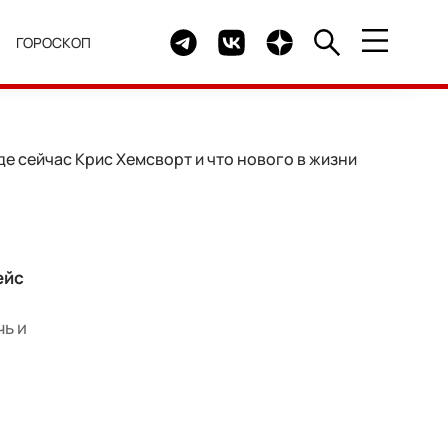
Telegram канал HELLO
Группа HELLO Вконтакте
Канал HELLO в Дзен
Я
ГОРОСКОП
е сейчас Крис Хемсворт и что нового в жизни
ейс
чь и