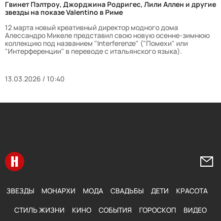
Гвинет Пэлтроу, Джорджина Родригес, Лили Аллен и другие
звезды на показе Valentino в Риме
12 марта новый креативный директор модного дома
Алессандро Микеле представил свою новую осенне-зимнюю
коллекцию под названием "Interferenze" ("Помехи" или
"Интерференции" в переводе с итальянского языка).
13.03.2026 / 10:40
Перейти на главную
Напи
ЗВЕЗДЫ
МОНАРХИ
МОДА
СВАДЬБЫ
ДЕТИ
КРАСОТА
СТИЛЬ ЖИЗНИ
КИНО
СОБЫТИЯ
ГОРОСКОП
ВИДЕО