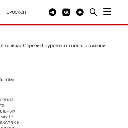
Telegram канал HELLO
Группа HELLO Вконтакте
Канал HELLO в Дзен
Я
ГОРОСКОП
де сейчас Сергей Шнуров и что нового в жизни
о, чем
новила
го
альных
ами. О
екстах и
Сергеем