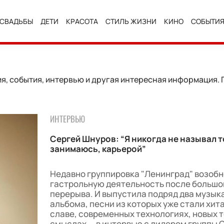
СВАДЬБЫ
ДЕТИ
КРАСОТА
СТИЛЬ ЖИЗНИ
КИНО
СОБЫТИ
, события, интервью и другая интересная информация. Г
ИНТЕРВЬЮ
Сергей Шнуров: “Я никогда не называл т
занимаюсь, карьерой”
Недавно группировка "Ленинград" возоб
гастрольную деятельность после большо
перерыва. И выпустила подряд два музык
альбома, песни из которых уже стали хит
славе, современных технологиях, новых т
смыслах — в интервью с лидером группы 