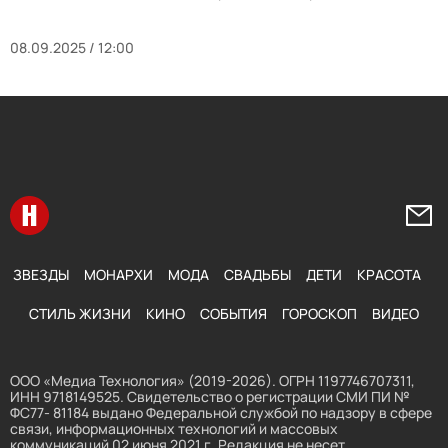
08.09.2025 / 12:00
Перейти на главную
Напи
ЗВЕЗДЫ
МОНАРХИ
МОДА
СВАДЬБЫ
ДЕТИ
КРАСОТА
СТИЛЬ ЖИЗНИ
КИНО
СОБЫТИЯ
ГОРОСКОП
ВИДЕО
ООО «Медиа Технология» (2019-2026). ОГРН 1197746707311,
ИНН 9718149525. Свидетельство о регистрации СМИ ПИ №
ФС77- 81184 выдано Федеральной службой по надзору в сфере
связи, информационных технологий и массовых
коммуникаций 02 июня 2021 г. Редакция не несет