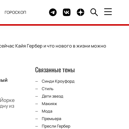
Telegram канал HELLO
Группа HELLO Вконтакте
Канал HELLO в Дзен
Я
ГОРОСКОП
сейчас Кайя Гербер и что нового в жизни можно
Связанные темы
ный
Синди Кроуфорд
Стиль
Дети звезд
-Йорке
Макияж
дну из
Мода
Премьера
Пресли Гербер