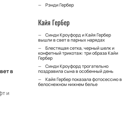
Рэнди Гербер
Кайя Гербер
Синди Кроуфорд и Кайя Гербер
вышли в свет в парных нарядах
Блестящая сетка, черный шелк и
конфетный трикотаж: три образа Кайи
Гербер
Синди Кроуфорд трогательно
вет в
поздравила сына в особенный день
Кайя Гербер показала фотосессию в
белоснежном нижнем белье
фт и