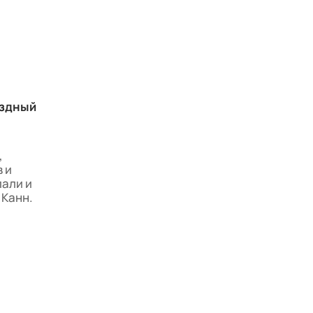
ездный
,
 и
пали и
 Канн.