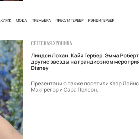
АКИЯЖ
МОДА
ПРЕМЬЕРА
ПРЕСЛИ ГЕРБЕР
РЭНДИ ГЕРБЕР
СВЕТСКАЯ ХРОНИКА
Линдси Лохан, Кайя Гербер, Эмма Роберт
другие звезды на грандиозном меропри
Disney
Презентацию также посетили Клэр Дэйнс
Макгрегор и Сара Полсон.