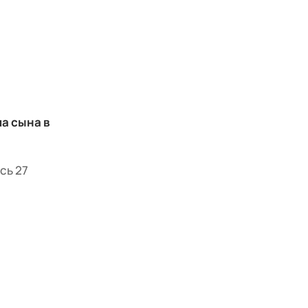
а сына в
сь 27