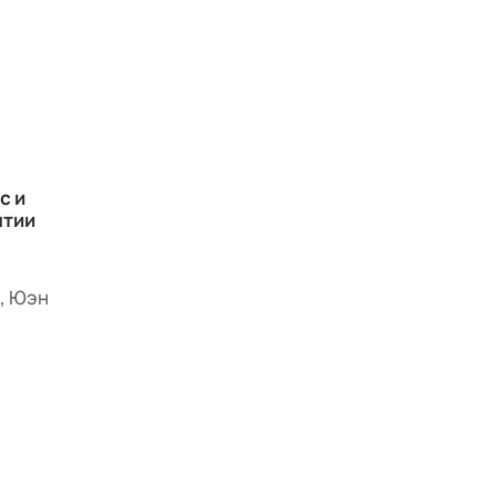
с и
ятии
, Юэн