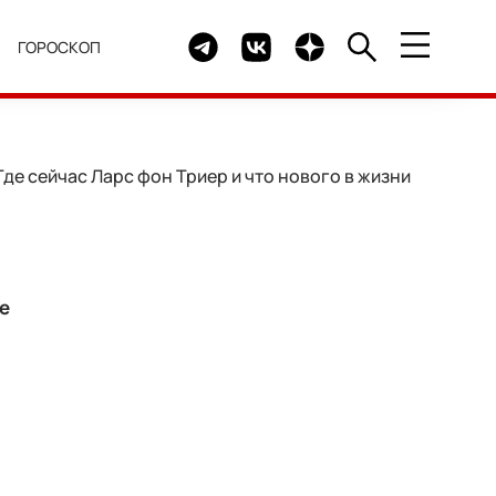
Telegram канал HELLO
Группа HELLO Вконтакте
Канал HELLO в Дзен
Я
ГОРОСКОП
де сейчас Ларс фон Триер и что нового в жизни
е