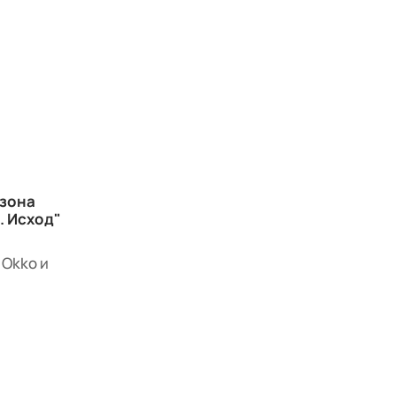
езона
. Исход"
 Okko и