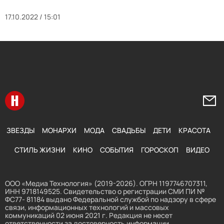
17.10.2022 / 15:01
Перейти на главную
Напи
ЗВЕЗДЫ
МОНАРХИ
МОДА
СВАДЬБЫ
ДЕТИ
КРАСОТА
СТИЛЬ ЖИЗНИ
КИНО
СОБЫТИЯ
ГОРОСКОП
ВИДЕО
ООО «Медиа Технология» (2019-2026). ОГРН 1197746707311,
ИНН 9718149525. Свидетельство о регистрации СМИ ПИ №
ФС77- 81184 выдано Федеральной службой по надзору в сфере
связи, информационных технологий и массовых
коммуникаций 02 июня 2021 г. Редакция не несет
ответственности за достоверность информации,