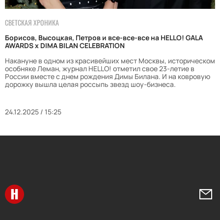
СВЕТСКАЯ ХРОНИКА
Борисов, Высоцкая, Петров и все-все-все на HELLO! GALA
AWARDS х DIMA BILAN CELEBRATION
Накануне в одном из красивейших мест Москвы, историческом
особняке Леман, журнал HELLO! отметил свое 23-летие в
России вместе с днем рождения Димы Билана. И на ковровую
дорожку вышла целая россыпь звезд шоу-бизнеса.
24.12.2025 / 15:25
Перейти на главную
Напи