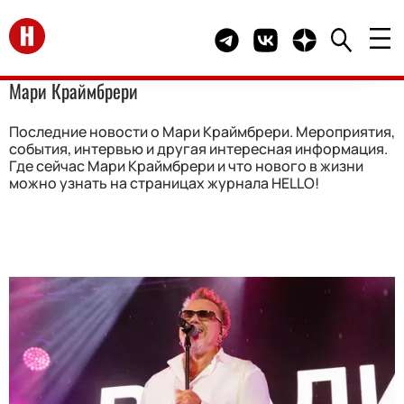
Перейти на главную
Telegram канал HELLO
Группа HELLO Вконта
Канал HELLO в 
Мари Краймбрери
Последние новости о Мари Краймбрери. Мероприятия,
события, интервью и другая интересная информация.
Где сейчас Мари Краймбрери и что нового в жизни
можно узнать на страницах журнала HELLO!