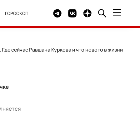
Telegram канал HELLO
Группа HELLO Вконтакте
Канал HELLO в Дзен
Я
ГОРОСКОП
Где сейчас Равшана Куркова и что нового в жизни
чке
олняется