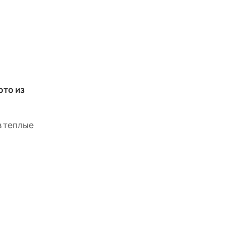
ото из
в теплые