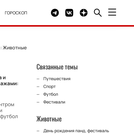
Telegram канал HELLO
Группа HELLO Вконтакте
Канал HELLO в Дзен
Я
ГОРОСКОП
о: Животные
Связанные темы
 и
Путешествия
нажами:
Спорт
Футбол
Фестивали
ентром
и
 футбол
Животные
День рождения панд, фестиваль