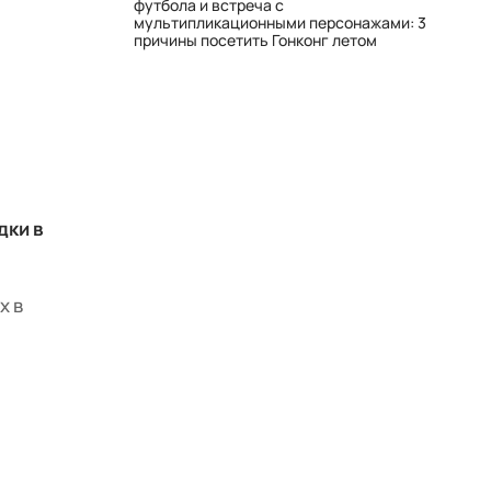
футбола и встреча с
мультипликационными персонажами: 3
причины посетить Гонконг летом
дки в
х в