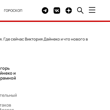
Telegram канал HELLO
Группа HELLO Вконтакте
Канал HELLO в Дзен
Я
ГОРОСКОП
 Где сейчас Виктория Дайнеко и что нового в
Игорь
йнеко и
орамной
ительный
таков
«Арарат