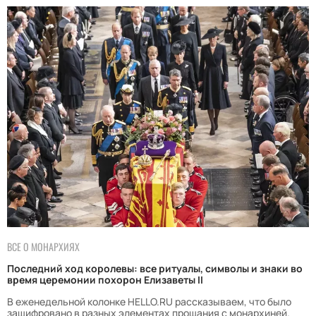
ВСЕ О МОНАРХИЯХ
Последний ход королевы: все ритуалы, символы и знаки во
время церемонии похорон Елизаветы II
В еженедельной колонке HELLO.RU рассказываем, что было
зашифровано в разных элементах прощания с монархиней.