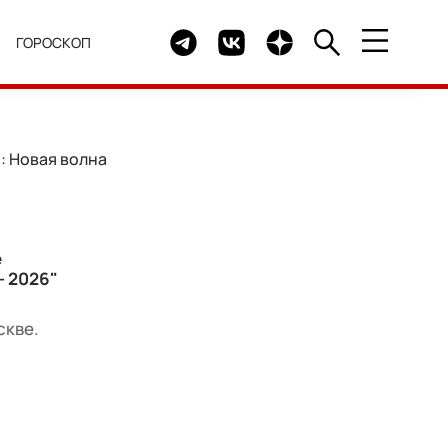
Telegram канал HELLO
Группа HELLO Вконтакте
Канал HELLO в Дзен
Я
ГОРОСКОП
: Новая волна
е
– 2026"
скве.