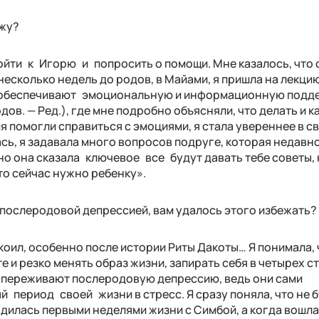
жу?
пойти к Игорю и попросить о помощи. Мне казалось, что 
а несколько недель до родов, в Майами, я пришла на лекци
е обеспечивают эмоциональную и информационную подд
дов. — Ред.), где мне подробно объясняли, что делать и к
я помогли справиться с эмоциями, я стала увереннее в с
сь, я задавала много вопросов подруге, которая недавн
но она сказала ключевое все будут давать тебе советы,
что сейчас нужно ребенку».
послеродовой депрессией, вам удалось этого избежать?
коил, особенно после истории Риты Дакоты… Я понимала, 
е и резко менять образ жизни, запирать себя в четырех с
 переживают послеродовую депрессию, ведь они сами
 период своей жизни в стресс. Я сразу поняла, что не 
адилась первыми неделями жизни с Симбой, а когда вошла