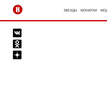
Перейти на главную
ЗВЕЗДЫ
МОНАРХИ
МО
Поделиться Вконтакте
Поделиться в Одноклассниках
Подписаться на нас в Дзен