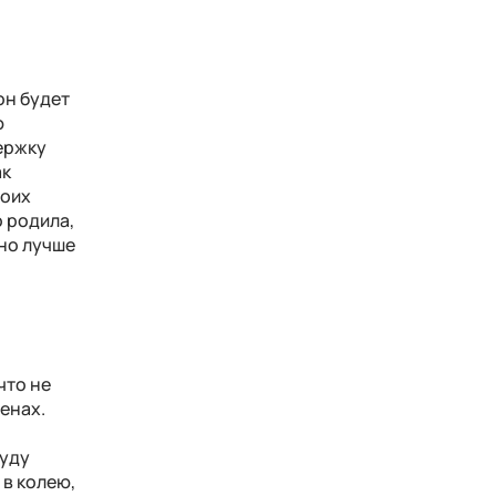
он будет
ю
ержку
ак
воих
о родила,
 но лучше
что не
тенах.
буду
 в колею,