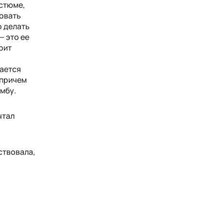
остюме,
ровать
о делать
— это ее
рит
ается
 причем
мбу.
чтал
ствовала,