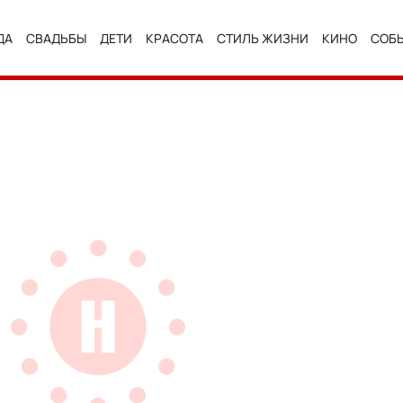
ДА
СВАДЬБЫ
ДЕТИ
КРАСОТА
СТИЛЬ ЖИЗНИ
КИНО
СОБ