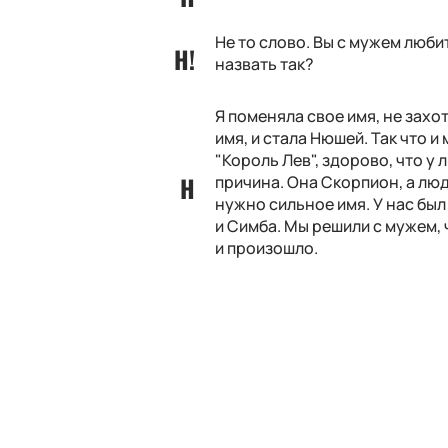
Не то слово. Вы с мужем люб
назвать так?
Я поменяла свое имя, не захо
имя, и стала Нюшей. Так что 
"Король Лев", здорово, что у
причина. Она Скорпион, а лю
нужно сильное имя. У нас бы
и Симба. Мы решили с мужем, 
и произошло.