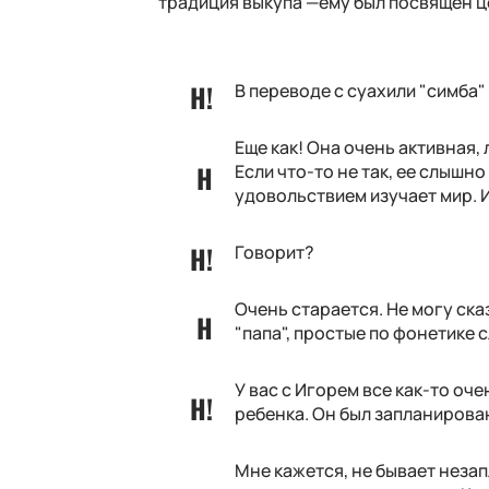
традиция выкупа —ему был посвящен ц
В переводе с суахили "симба" 
Еще как! Она очень активная, 
Если что-то не так, ее слышн
удовольствием изучает мир. 
Говорит?
Очень старается. Не могу ска
"папа", простые по фонетике 
У вас с Игорем все как-то о
ребенка. Он был запланирова
Мне кажется, не бывает незап