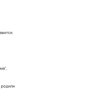
равится.
ма",
м родили