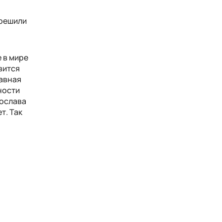
 решили
 в мире
вится
лавная
чности
рослава
т. Так