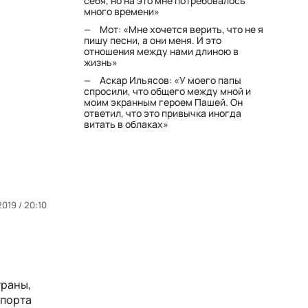
себя, но на это мне потребовалось
много времени»
Мот: «Мне хочется верить, что не я
пишу песни, а они меня. И это
отношения между нами длиною в
жизнь»
Аскар Ильясов: «У моего папы
спросили, что общего между мной и
моим экранным героем Пашей. Он
ответил, что это привычка иногда
витать в облаках»
2019 / 20:10
траны,
спорта