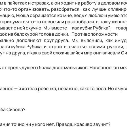
м в пайетках и стразах, а он ходит на работу в деловом к
но что-то организовать, разобраться, как лучше сплани
ацию, Нюша обращается ко мне, ведь я люблю и умею эт
о придумать что-то новое или разно­образить нашу жизнь 
вает с ней скучно. Мы вместе — как кубик Рубика", — гово
одок на белокурой голове дочки. Противоположности
деально дополняют друг друга. Мы выяснили, как им уд
грани кубика Рубика и строить счастье своими руками,
 на друга, и как в свой сложившийся мир они вписали Си
ь от предыдущего брака двое мальчиков. Наверное, он ме
авное — я хотела ребенка, неважно, какого пола. Но я чув
мба Сивова?
ания точно ни у кого нет. Правда, красиво звучит?