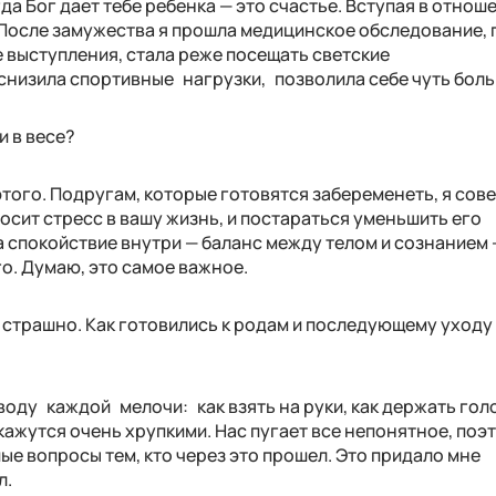
да Бог дает тебе ребенка — это счастье. Вступая в отнош
 После замужества я прошла медицинское обследование,
 выступления, стала реже посещать светские
 снизила спортивные нагрузки, позволила себе чуть бол
и в весе?
 этого. Подругам, которые готовятся забеременеть, я сов
вносит стресс в вашу жизнь, и постараться уменьшить его
а спокойствие внутри — баланс между телом и сознанием 
го. Думаю, это самое важное.
трашно. Как готовились к родам и последующему уходу 
воду каждой мелочи: как взять на руки, как держать гол
жутся очень хрупкими. Нас пугает все непонятное, поэт
ые вопросы тем, кто через это прошел. Это придало мне
л.