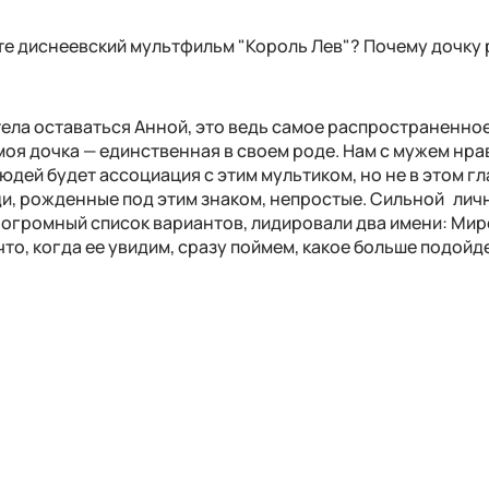
ите диснеевский мульт­фильм "Король Лев"? Почему дочку
тела оставаться Анной, это ведь самое распространенное
и моя дочка — единственная в своем роде. Нам с мужем нра
 людей будет ассоциация с этим мультиком, но не в этом г
ди, рожденные под этим знаком, непростые. Сильной ли
л огромный список вариантов, лидировали два имени: Ми
что, когда ее увидим, сразу поймем, какое больше подойде