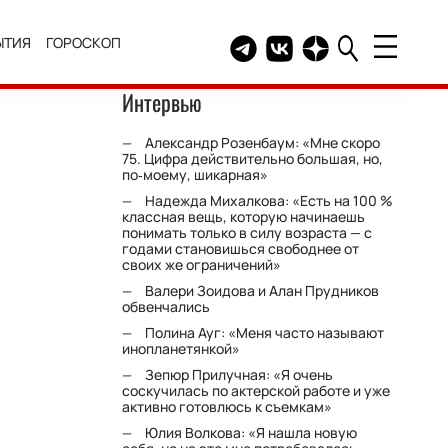
ЫТИЯ
ГОРОСКОП
Telegram канал HELLO
Группа HELLO Вконтакт
Канал HELLO в Дзе
Интервью
Александр Розенбаум: «Мне скоро
75. Цифра действительно большая, но,
по‑моему, шикарная»
Надежда Михалкова: «Есть на 100 %
классная вещь, которую начинаешь
понимать только в силу возраста — с
годами становишься свободнее от
своих же ограничений»
Валери Зоидова и Алан Прудников
обвенчались
Полина Ауг: «Меня часто называют
инопланетянкой»
Зепюр Прилучная: «Я очень
соскучилась по актерской работе и уже
активно готовлюсь к съемкам»
Юлия Волкова: «Я нашла новую