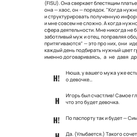
(FISU). Она сверкает блестящим платье
она — хаос, он — порядок. "Когда нуж
и структурировать полученную информ
и мне совсем не сложно. А когда нужн
сфера деятельности. Мне никогда не бы
заботливый муж и отец, поправляя об
притягиваются" — это про них, они и
каждый день подбирать нужный цвет 
именно договариваясь, а не давя друг
Нюша, у вашего мужа уже ест
о девочке…
Игорь был счастлив! Самое гл
что это будет девочка.
По паспорту так и будет — Си
Да. (Улыбается.) Такого сочет