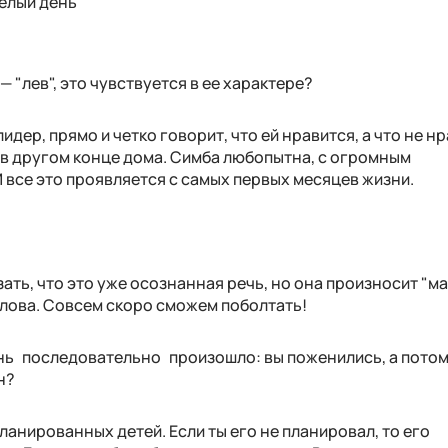
елый день
— "лев", это чувствуется в ее характере?
лидер, прямо и четко говорит, что ей нравится, а что не н
о в другом конце дома. Симба любопытна, с огромным
И все это проявляется с самых первых месяцев жизни.
зать, что это уже осознанная речь, но она произносит "ма
слова. Совсем скоро сможем поболтать!
чень последовательно про­изошло: вы поженились, а пото
н?
ланированных детей. Если ты его не планировал, то его