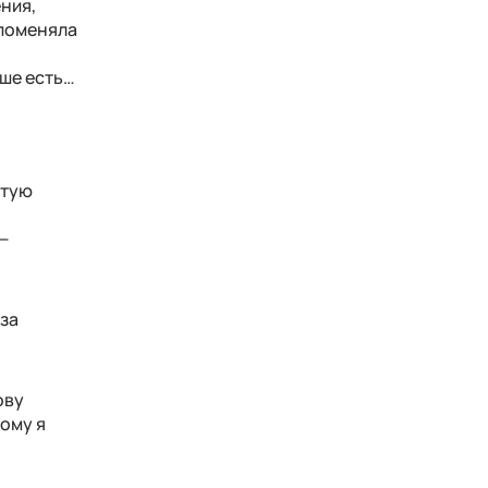
ения,
 поменяла
ьше есть…
етую
—
за
ову
ому я