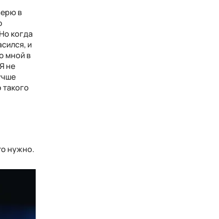
верю в
о
Но когда
асился, и
о мной в
Я не
учше
о такого
то нужно.