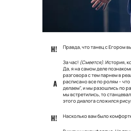
Правда, что танец с Егором в
За час!
(Смеется).
История, к
Да, я на самом деле познаком
разговора с тем парнем в реа
расписано все по ролям – что 
делаем", и мы разошлись по р
мы встретились, то станцевал
этого диалога сложился рису
Насколько вам было комфорт