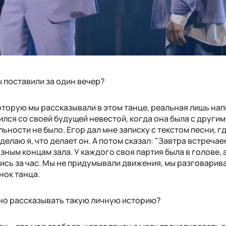
ы поставили за один вечер?
оторую мы рассказывали в этом танце, реальная лишь на
ился со своей будущей невестой, когда она была с другим
льности не было. Егор дал мне записку с текстом песни, г
делаю я, что делает он. А потом сказал: "Завтра встречае
азным концам зала. У каждого своя партия была в голове, 
ись за час. Мы не придумывали движения, мы разговарива
нок танца.
но рассказывать такую личную историю?