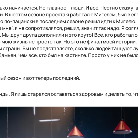
ько начинается. Но главное – люди. И все. Честно скажу, 
и. В шестом сезоне проекта я работал с Мигелем, был в ег
о по-пацански в последнем сезоне решил идти к Мигелю. 
о мне", я не сопротивлялся, решил, значит так надо. Я согл
 Мы друг друга дополнили и это круто! Все, кто работал с
 мою жизнь не просто так. Но это не финал моей истории. 
 страны. Вы не представляете, сколько людей танцуют л
амьен, чем все, кто был на кастинге. Просто у них не был
ый сезон и вот теперь последний.
нды. Я лишь старался оставаться здоровым и делать то, ч