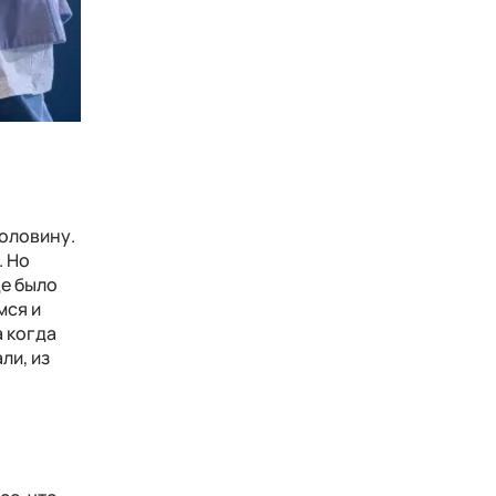
половину.
. Но
де было
мся и
а когда
ли, из