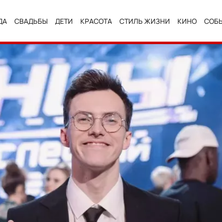
ДА
СВАДЬБЫ
ДЕТИ
КРАСОТА
СТИЛЬ ЖИЗНИ
КИНО
СОБ