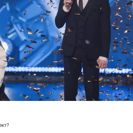
оект?