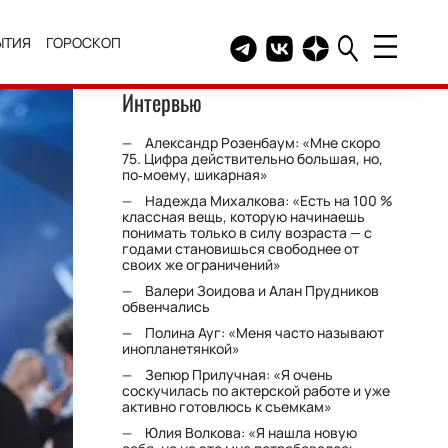
ЫТИЯ
ГОРОСКОП
Telegram канал HELLO
Группа HELLO Вконтакт
Канал HELLO в Дзе
Интервью
Александр Розенбаум: «Мне скоро
75. Цифра действительно большая, но,
по‑моему, шикарная»
Надежда Михалкова: «Есть на 100 %
классная вещь, которую начинаешь
понимать только в силу возраста — с
годами становишься свободнее от
своих же ограничений»
Валери Зоидова и Алан Прудников
обвенчались
Полина Ауг: «Меня часто называют
инопланетянкой»
Зепюр Прилучная: «Я очень
соскучилась по актерской работе и уже
активно готовлюсь к съемкам»
Юлия Волкова: «Я нашла новую