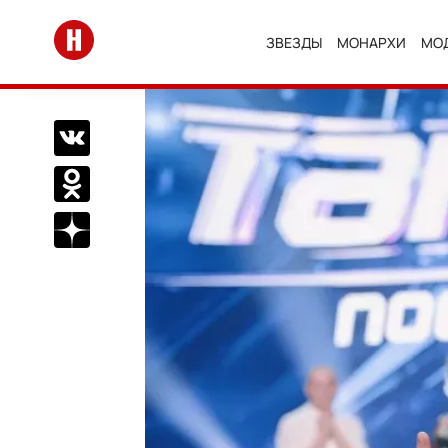
Перейти на главную
ЗВЕЗДЫ
МОНАРХИ
МО
Поделиться Вконтакте
Поделиться в Одноклассниках
Подписаться на нас в Дзен