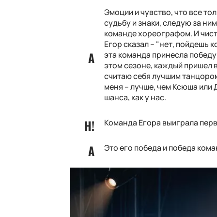
Эмоции и чувство, что все тол
судьбу и знаки, следую за ним
команде хореографом. И чист
Егор сказал – "нет, пойдешь к
эта команда принесла победу.
этом сезоне, каждый пришел в
считаю себя лучшим танцором
меня – лучше, чем Ксюша или Д
шанса, как у нас.
Команда Егора выиграла перв
Это его победа и победа кома