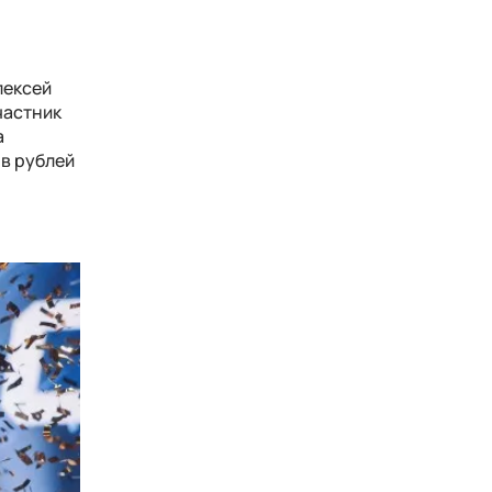
лексей
частник
а
ов рублей