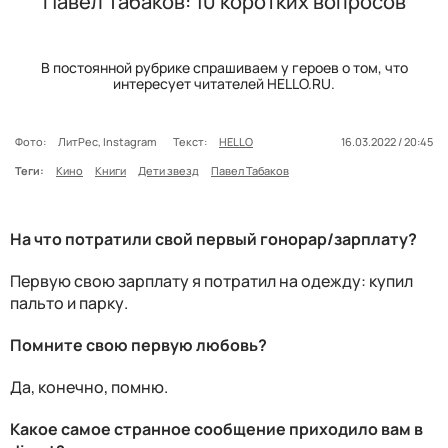
Павел Табаков: 10 коротких вопросов
В постоянной рубрике спрашиваем у героев о том, что
интересует читателей HELLO.RU.
Фото:
ЛитРес, Instagram
Текст:
HELLO
16.03.2022 / 20:45
Теги:
Кино
Книги
Дети звезд
Павел Табаков
На что потратили свой первый гонорар/зарплату?
Первую свою зарплату я потратил на одежду: купил
пальто и парку.
Помните свою первую любовь?
Да, конечно, помню.
Какое самое странное сообщение приходило вам в