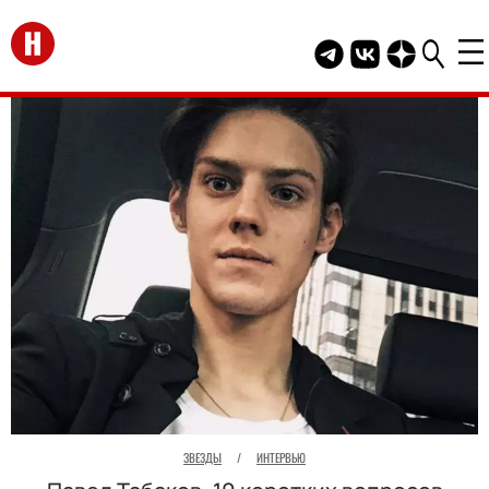
Перейти на главную
Telegram канал HEL
Группа HELLO В
Канал HELLO
ЗВЕЗДЫ
/
ИНТЕРВЬЮ