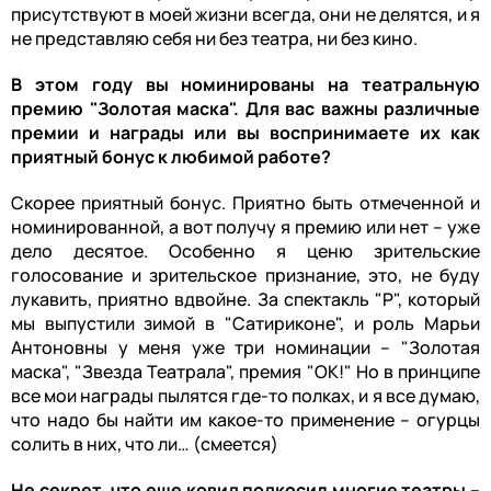
присутствуют в моей жизни всегда, они не делятся, и я
не представляю себя ни без театра, ни без кино.
В этом году вы номинированы на театральную
премию "Золотая маска". Для вас важны различные
премии и награды или вы воспринимаете их как
приятный бонус к любимой работе?
Скорее приятный бонус. Приятно быть отмеченной и
номинированной, а вот получу я премию или нет – уже
дело десятое. Особенно я ценю зрительские
голосование и зрительское признание, это, не буду
лукавить, приятно вдвойне. За спектакль "Р", который
мы выпустили зимой в "Сатириконе", и роль Марьи
Антоновны у меня уже три номинации – "Золотая
маска", "Звезда Театрала", премия "ОК!" Но в принципе
все мои награды пылятся где-то полках, и я все думаю,
что надо бы найти им какое-то применение – огурцы
солить в них, что ли… (смеется)
Не секрет, что еще ковид подкосил многие театры –