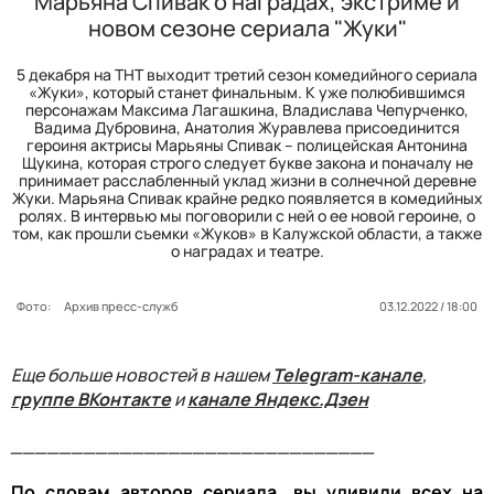
Марьяна Спивак о наградах, экстриме и
новом сезоне сериала "Жуки"
5 декабря на ТНТ выходит третий сезон комедийного сериала
«Жуки», который станет финальным. К уже полюбившимся
персонажам Максима Лагашкина, Владислава Чепурченко,
Вадима Дубровина, Анатолия Журавлева присоединится
героиня актрисы Марьяны Спивак – полицейская Антонина
Щукина, которая строго следует букве закона и поначалу не
принимает расслабленный уклад жизни в солнечной деревне
Жуки. Марьяна Спивак крайне редко появляется в комедийных
ролях. В интервью мы поговорили с ней о ее новой героине, о
том, как прошли съемки «Жуков» в Калужской области, а также
о наградах и театре.
Фото:
Архив пресс-служб
03.12.2022 / 18:00
Еще больше новостей в нашем
Telegram-канале
,
группе ВКонтакте
и
канале Яндекс.Дзен
______________________________
По словам авторов сериала, вы удивили всех на