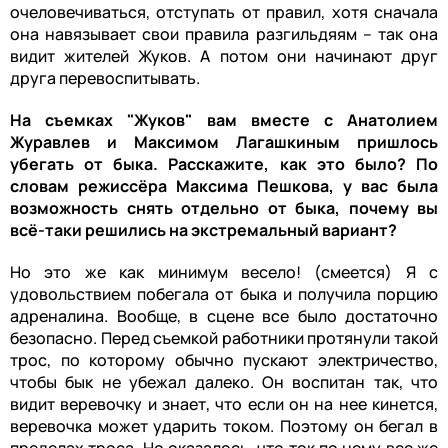
очеловечиваться, отступать от правил, хотя сначала
она навязывает свои правила разгильдяям – так она
видит жителей Жуков. А потом они начинают друг
друга перевоспитывать.
На съемках "Жуков" вам вместе с Анатолием
Журавлев и Максимом Лагашкиным пришлось
убегать от быка. Расскажите, как это было? По
словам режиссёра Максима Пешкова, у вас была
возможность снять отдельно от быка, почему вы
всё-таки решились на экстремальный вариант?
Но это же как минимум весело! (смеется) Я с
удовольствием побегала от быка и получила порцию
адреналина. Вообще, в сцене все было достаточно
безопасно. Перед съемкой работники протянули такой
трос, по которому обычно пускают электричество,
чтобы бык не убежал далеко. Он воспитан так, что
видит веревочку и знает, что если он на нее кинется,
веревочка может ударить током. Поэтому он бегал в
пределах троса. Но оказалось, что ток по нему все же