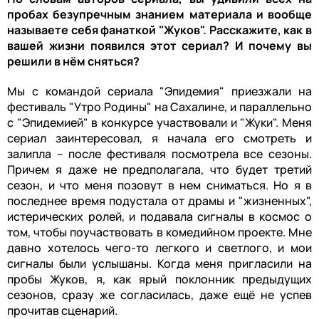
пробах безупречным знанием материала и вообще
называете себя фанаткой "Жуков". Расскажите, как в
вашей жизни появился этот сериал? И почему вы
решили в нём сняться?
Мы с командой сериала "Эпидемия" приезжали на
фестиваль "Утро Родины" на Сахалине, и параллельно
с "Эпидемией" в конкурсе участвовали и "Жуки". Меня
сериал заинтересовал, я начала его смотреть и
залипла – после фестиваля посмотрела все сезоны.
Причем я даже не предполагала, что будет третий
сезон, и что меня позовут в нем сниматься. Но я в
последнее время подустала от драмы и "жизненных",
истерических ролей, и подавала сигналы в космос о
том, чтобы поучаствовать в комедийном проекте. Мне
давно хотелось чего-то легкого и светлого, и мои
сигналы были услышаны. Когда меня пригласили на
пробы Жуков, я, как ярый поклонник предыдущих
сезонов, сразу же согласилась, даже ещё не успев
прочитав сценарий.