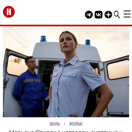
Перейти на главную
Telegram канал HEL
Группа HELLO В
Канал HELLO
ЗВЕЗДЫ
/
ИНТЕРВЬЮ