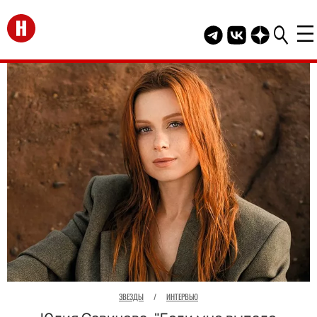
Перейти на главную
Telegram канал HEL
Группа HELLO В
Канал HELLO
ЗВЕЗДЫ
/
ИНТЕРВЬЮ