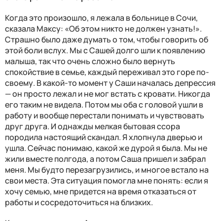
Когда это произошло, я лежала в больнице в Сочи,
сказала Максу: «Об этом никто не должен узнать!».
Страшно было даже думать о том, чтобы говорить об
этой боли вслух. Мы с Сашей долго шли к появлению
малыша, так что очень сложно было вернуть
спокойствие в семье, каждый переживал это горе по-
своему. В какой-то момент у Саши началась депрессия
— он просто лежал и не мог встать с кровати. Никогда
его таким не видела. Потом мы оба с головой ушли в
работу и вообще перестали понимать и чувствовать
друг друга. И однажды мелкая бытовая ссора
породила настоящий скандал. Я хлопнула дверью и
ушла. Сейчас понимаю, какой же дурой я была. Мы не
жили вместе полгода, а потом Саша пришел и забрал
меня. Мы будто перезагрузились, и многое встало на
свои места. Эта ситуация помогла мне понять: если я
хочу семью, мне придется на время отказаться от
работы и сосредоточиться на близких.