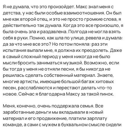
Я не думала, что это произойдет. Макс знал меня с
детства, у нас были особые взаимоотношения. Он был
мне как второй отец, и это не просто громкие слова, я
действительно так думала. Когда это все произошло, я
была очень зла и раздавлена. Полгода не могла взять
себя в руки. Помню, как шла по улице, ревела и думала:
да за что мне все это? Но потом поняла: раз эти
испытания выпали мне, я должна их преодолеть. Даже
в самый сложный период у меня никогда не было
мысли бросить заниматься музыкой. Возможно, если
бы тогда у меня не отняли песни, я бы никогда не
решилась сделать собственный материал. Знаете,
многие артисты, имеющие большой багаж хитовых
песен, расслабляются и перестают делать что-то
новое. Сейчас я благодарна Максу за такой пинок.
Меня, конечно, очень поддержала семья. Все
заработанные деньги мы вкладывали в новый
материал и его продвижение, платили зарплату
команде, а сами с мужем в буквальном смысле сидели