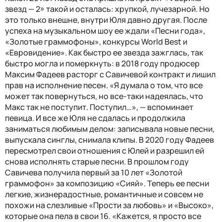
звезд — 2» такой и осталась: хрупкой, лучезарной. Но
это только внешне, внутри Юля давно другая. После
успеха на музыкальном шоу ее ждали «Песни года»,
«Золотые граммофоны», конкурсы World Best и
«Евровидение». Как быстро ее звезда зажглась, так
быстро могла и померкнуть: в 2018 году продюсер
Максим Фадеев расторг с Савичевой контракт и лишил
прав на исполнение песен. «Я думала о том, что все
может так повернуться, но все-таки надеялась, что
Макс так не поступит. Поступил…», — вспоминает
певица. И все же Юля не сдалась и продолжила
заниматься любимым делом: записывала новые песни,
выпускала синглы, снимала клипы. В 2020 году Фадеев
пересмотрел свои отношения с Юлей и разрешил ей
снова исполнять старые песни. В прошлом году
Савичева получила первый за 10 лет «Золотой
граммофон» за композицию «Сияй». Теперь ее песни
легкие, жизнерадостные, романтичные и совсем не
похожи на слезливые «Прости за любовь» и «Высоко»,
которые она пела в свои 16. «Кажется, я просто все