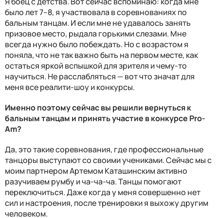
Я боец с детства. Вот сейчас вспоминаю: когда мне
было лет 7–8, я участвовала в соревнованиях по
бальным танцам. И если мне не удавалось занять
призовое место, рыдала горькими слезами. Мне
всегда нужно было побеждать. Но с возрастом я
поняла, что не так важно быть на первом месте, как
остаться яркой вспышкой для зрителя и чему-то
научиться. Не расслабляться — вот что значат для
меня все реалити-шоу и конкурсы.
Именно поэтому сейчас вы решили вернуться к
бальным танцам и принять участие в конкурсе Pro-
Am?
Да, это такие соревнования, где профессиональные
танцоры выступают со своими учениками. Сейчас мы с
моим партнером Артемом Каташинским активно
разучиваем румбу и ча-ча-ча. Танцы помогают
переключиться. Даже когда у меня совершенно нет
сил и настроения, после тренировки я выхожу другим
человеком.