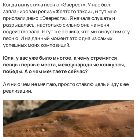
Когда выпустила песню «Эверест». У нас был
запланирован релиз «Желтого такси», и тут мне
прислали демо «Эвереста». Я начала слушать и
разрыдалась, настолько сильно она на меня
подействовала. Я тут же решила, что мы выпустим эту
песню. И на данный момент это одна из самых
успешных моих композиций.
Юля, у вас уже было многое, к чему стремятся
певцы: первые места, международные конкурсы,
победы. А о чем мечтаете сейчас?
А я ни о чем не мечтаю, просто ставлю цель и иду к ее
реализации.