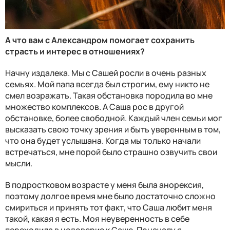
А что вам с Александром помогает сохранить
страсть и интерес в отношениях?
Начну издалека. Мы с Сашей росли в очень разных
семьях. Мой папа всегда был строгим, ему никто не
смел возражать. Такая обстановка породила во мне
множество комплексов. А Саша рос в другой
обстановке, более свободной. Каждый член семьи мог
высказать свою точку зрения и быть уверенным в том,
что она будет услышана. Когда мы только начали
встречаться, мне порой было страшно озвучить свои
мысли.
В подростковом возрасте у меня была анорексия,
поэтому долгое время мне было достаточно сложно
смириться и принять тот факт, что Саша любит меня
такой, какая я есть. Моя неуверенность в себе
переходила в недоверие к Саше. Поначалу я