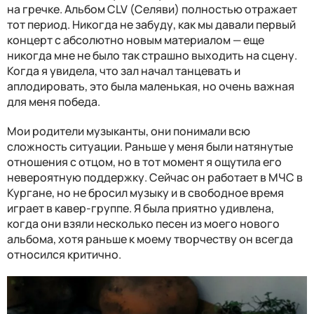
на гречке. Альбом CLV (Селяви) полностью отражает
тот период. Никогда не забуду, как мы давали первый
концерт с абсолютно новым материалом — еще
никогда мне не было так страшно выходить на сцену.
Когда я увидела, что зал начал танцевать и
аплодировать, это была маленькая, но очень важная
для меня победа.
Мои родители музыканты, они понимали всю
сложность ситуации. Раньше у меня были натянутые
отношения с отцом, но в тот момент я ощутила его
невероятную поддержку. Сейчас он работает в МЧС в
Кургане, но не бросил музыку и в свободное время
играет в кавер-группе. Я была приятно удивлена,
когда они взяли несколько песен из моего нового
альбома, хотя раньше к моему творчеству он всегда
относился критично.