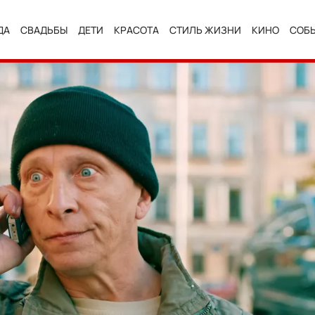
ДА
СВАДЬБЫ
ДЕТИ
КРАСОТА
СТИЛЬ ЖИЗНИ
КИНО
СОБ