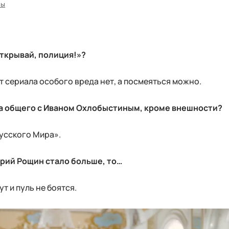
лы
ткрывай, полиция!»?
от сериала особого вреда нет, а посмеяться можно.
на общего с Иваном Охлобыстиным, кроме внешности?
Русского Мира».
трий Рощин стало больше, то…
ут и пуль не боятся.