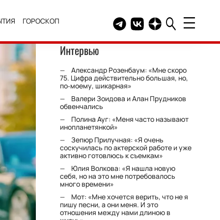
ЫТИЯ
ГОРОСКОП
Telegram канал HELLO
Группа HELLO Вконтакт
Канал HELLO в Дзе
Интервью
Александр Розенбаум: «Мне скоро
75. Цифра действительно большая, но,
по‑моему, шикарная»
Валери Зоидова и Алан Прудников
обвенчались
Полина Ауг: «Меня часто называют
инопланетянкой»
Зепюр Прилучная: «Я очень
соскучилась по актерской работе и уже
активно готовлюсь к съемкам»
Юлия Волкова: «Я нашла новую
себя, но на это мне потребовалось
много времени»
Мот: «Мне хочется верить, что не я
пишу песни, а они меня. И это
отношения между нами длиною в