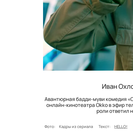
Иван Охло
Авантюрная бадди-муви комедия «О
онлайн-кинотеатра Okko в эфир те
роли ответил н
Фото:
Кадры из сериала
Текст:
HELLO!