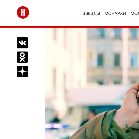
Перейти на главную
ЗВЕЗДЫ
МОНАРХИ
МО
Поделиться Вконтакте
Поделиться в Одноклассниках
Подписаться на нас в Дзен