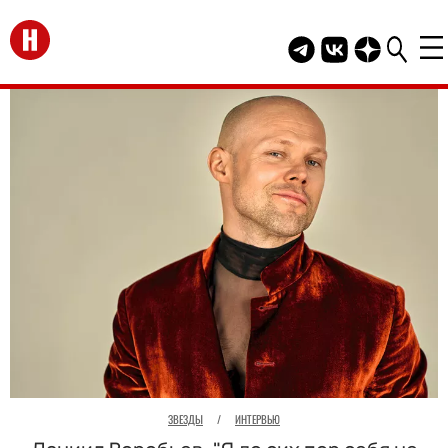
Перейти на главную
Telegram канал HEL
Группа HELLO В
Канал HELLO
ЗВЕЗДЫ
/
ИНТЕРВЬЮ