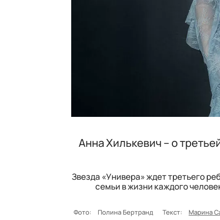
Анна Хилькевич – о третье
Звезда «Универа» ждет третьего ре
семьи в жизни каждого человек
Фото:
Полина Бертранд
Текст:
Марина С