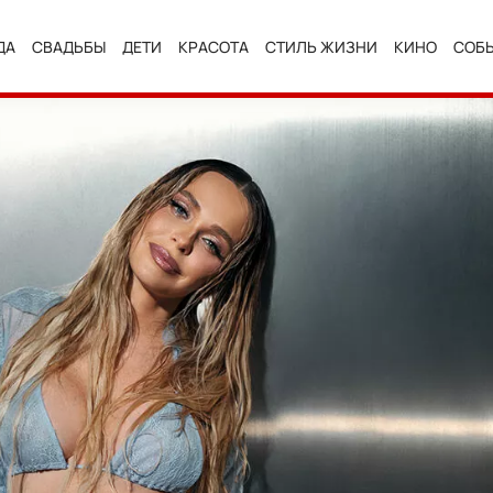
ДА
СВАДЬБЫ
ДЕТИ
КРАСОТА
СТИЛЬ ЖИЗНИ
КИНО
СОБ