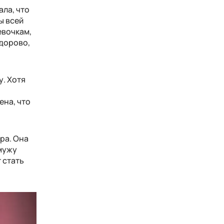
ала, что
ы всей
евочкам,
здорово,
у. Хотя
ена, что
ра. Она
 мужу
 стать