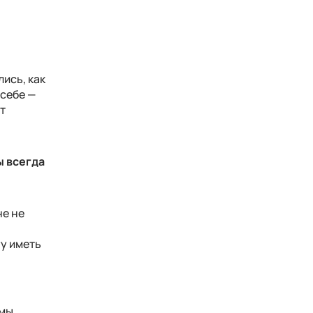
ись, как
 себе —
т
ы всегда
не не
гу иметь
 мы