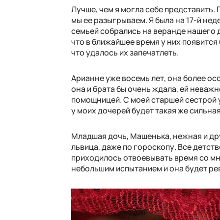
Лучше, чем я могла себе представить. 
мы ее разыгрываем. Я была на 17-й не
семьей собрались на веранде нашего д
что в ближайшее время у них появится
что удалось их запечатлеть.
Арианне уже восемь лет, она более ос
она и брата бы очень ждала, ей неважн
помощницей. С моей старшей сестрой у 
у моих дочерей будет такая же сильная 
Младшая дочь, Машенька, нежная и др
львица, даже по гороскопу. Все детств
приходилось отвоевывать время со мн
небольшим испытанием и она будет рев