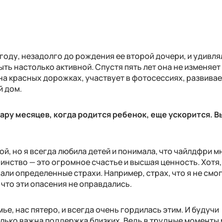
году, незадолго до рождения ее второй дочери, и удивлял
ь настолько активной. Спустя пять лет она не изменяет
на красных дорожках, участвует в фотосессиях, развивае
й дом.
з пару месяцев, когда родится ребенок, еще ускорится. В
ой, но я всегда любила детей и понимала, что чайлдфри м
ринство — это огромное счастье и высшая ценность. Хотя,
али определенные страхи. Например, страх, что я не смо
 что эти опасения не оправдались.
ье, нас пятеро, и всегда очень гордилась этим. И будучи
лько важна поддержка близких. Ведь в трудные моменты