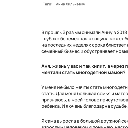
Теги:
Анна Хилькевич
В прошлый раз мы снимали Анну в 2018 
глубоко беременная женщина может быт
на последних неделях срока блистает 
семейный бизнес и обустраивает новы
Аня, жизнь у вас и так кипит, а чере
мечтали стать многодетной мамой?
У меня не было мечты стать многодетн
стать. Для меня большая семья и мате
признаюсь, в моей голове присутствов
ребенка. И я очень благодарна судьбе,
Я сама выросла в большой дружной сем
взрослым человеком я понимаю, наско