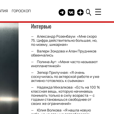
ЫТИЯ
ГОРОСКОП
Telegram канал HELLO
Группа HELLO Вконтакт
Канал HELLO в Дзе
Интервью
Александр Розенбаум: «Мне скоро
75. Цифра действительно большая, но,
по‑моему, шикарная»
Валери Зоидова и Алан Прудников
обвенчались
Полина Ауг: «Меня часто называют
инопланетянкой»
Зепюр Прилучная: «Я очень
соскучилась по актерской работе и уже
активно готовлюсь к съемкам»
Надежда Михалкова: «Есть на 100 %
классная вещь, которую начинаешь
понимать только в силу возраста — с
годами становишься свободнее от
своих же ограничений»
Юлия Волкова: «Я нашла новую