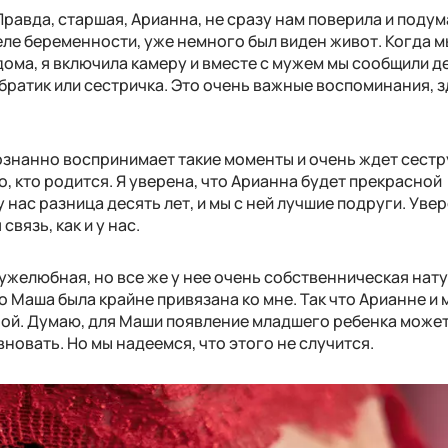
Правда, старшая, Арианна, не сразу нам поверила и подум
деле беременности, уже немного был виден живот. Когда м
ома, я включила камеру и вместе с мужем мы сообщили д
 братик или сестричка. Это очень важные воспоминания, 
ознанно воспринимает такие моменты и очень ждет сестр
о, кто родится. Я уверена, что Арианна будет прекрасной
нас разница десять лет, и мы с ней лучшие подруги. Увер
связь, как и у нас.
ужелюбная, но все же у нее очень собственническая нату
о Маша была крайне привязана ко мне. Так что Арианне и
ой. Думаю, для Маши появление младшего ребенка может
новать. Но мы надеемся, что этого не случится.