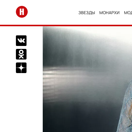
Перейти на главную
ЗВЕЗДЫ
МОНАРХИ
МО
Поделиться Вконтакте
Поделиться в Одноклассниках
Подписаться на нас в Дзен