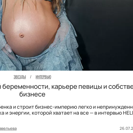
ЗВЕЗДЫ
/
ИНТЕРВЬЮ
й беременности, карьере певицы и собст
бизнесе
бенка и строит бизнес-империю легко и непринужденн
а и энергии, которой хватает на все — в интервью HEL
авельева
26.07.2