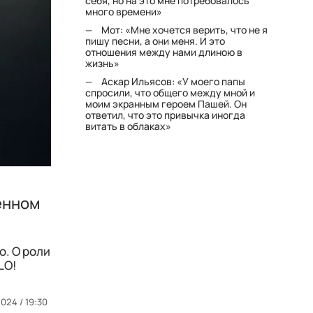
себя, но на это мне потребовалось
много времени»
Мот: «Мне хочется верить, что не я
пишу песни, а они меня. И это
отношения между нами длиною в
жизнь»
Аскар Ильясов: «У моего папы
спросили, что общего между мной и
моим экранным героем Пашей. Он
ответил, что это привычка иногда
витать в облаках»
венном
о. О роли
LO!
024 / 19:30