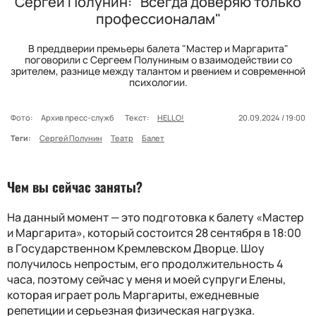
Сергей Полунин: "Всегда доверяю только
профессионалам"
В преддверии премьеры балета "Мастер и Маргарита"
поговорили с Сергеем Полуниным о взаимодействии со
зрителем, разнице между талантом и рвением и современной
психологии.
Фото:
Архив пресс-служб
Текст:
HELLO!
20.09.2024 / 19:00
Теги:
Сергей Полунин
Театр
Балет
Чем вы сейчас заняты
?
На данный момент — это подготовка к балету «Мастер
и Маргарита», который состоится 28 сентября в 18:00
в Государственном Кремлевском Дворце. Шоу
получилось непростым, его продолжительность 4
часа, поэтому сейчас у меня и моей супруги Елены,
которая играет роль Маргариты, ежедневные
репетиции и серьезная физическая нагрузка.