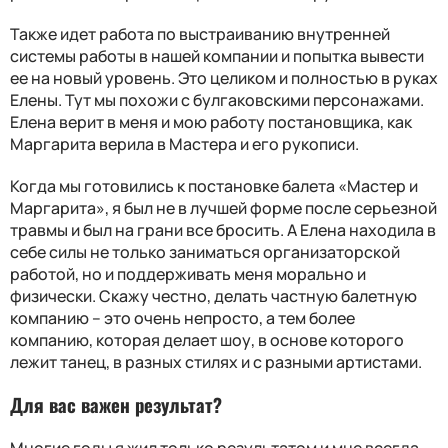
Также идет работа по выстраиванию внутренней
системы работы в нашей компании и попытка вывести
ее на новый уровень. Это целиком и полностью в руках
Елены. Тут мы похожи с булгаковскими персонажами.
Елена верит в меня и мою работу постановщика, как
Маргарита верила в Мастера и его рукописи.
Когда мы готовились к постановке балета «Мастер и
Маргарита», я был не в лучшей форме после серьезной
травмы и был на грани все бросить. А Елена находила в
себе силы не только заниматься организаторской
работой, но и поддерживать меня морально и
физически. Скажу честно, делать частную балетную
компанию – это очень непросто, а тем более
компанию, которая делает шоу, в основе которого
лежит танец, в разных стилях и с разными артистами.
Для вас важен результат
?
Многие годы я жил только результатом и мне всегда