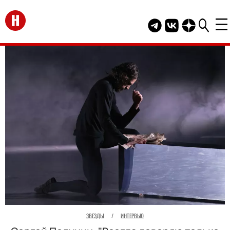
Перейти на главную
Telegram канал HEL
Группа HELLO В
Канал HELLO
ЗВЕЗДЫ
/
ИНТЕРВЬЮ