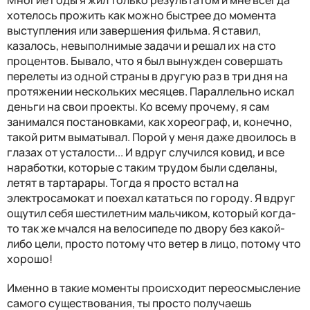
хотелось прожить как можно быстрее до момента
выступления или завершения фильма. Я ставил,
казалось, невыполнимые задачи и решал их на сто
процентов. Бывало, что я был вынужден совершать
перелеты из одной страны в другую раз в три дня на
протяжении нескольких месяцев. Параллельно искал
деньги на свои проекты. Ко всему прочему, я сам
занимался постановками, как хореограф, и, конечно,
такой ритм выматывал. Порой у меня даже двоилось в
глазах от усталости... И вдруг случился ковид, и все
наработки, которые с таким трудом были сделаны,
летят в тартарары. Тогда я просто встал на
электросамокат и поехал кататься по городу. Я вдруг
ощутил себя шестилетним мальчиком, который когда-
то так же мчался на велосипеде по двору без какой-
либо цели, просто потому что ветер в лицо, потому что
хорошо!
Именно в такие моменты происходит переосмысление
самого существования, ты просто получаешь