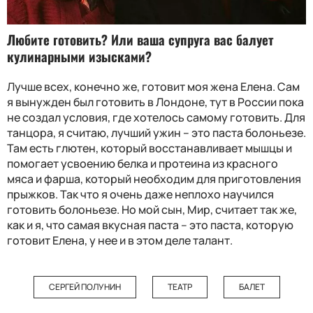
Любите готовить
?
Или ваша супруга вас балует
кулинарными изысками
?
Лучше всех, конечно же, готовит моя жена Елена. Сам
я вынужден был готовить в Лондоне, тут в России пока
не создал условия, где хотелось самому готовить. Для
танцора, я считаю, лучший ужин – это паста болоньезе.
Там есть глютен, который восстанавливает мышцы и
помогает усвоению белка и протеина из красного
мяса и фарша, который необходим для приготовления
прыжков. Так что я очень даже неплохо научился
готовить болоньезе. Но мой сын, Мир, считает так же,
как и я, что самая вкусная паста – это паста, которую
готовит Елена, у нее и в этом деле талант.
СЕРГЕЙ ПОЛУНИН
ТЕАТР
БАЛЕТ