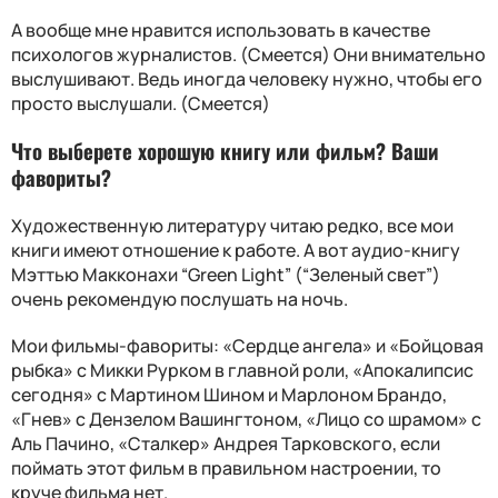
А вообще мне нравится использовать в качестве
психологов журналистов. (Смеется) Они внимательно
выслушивают. Ведь иногда человеку нужно, чтобы его
просто выслушали. (Смеется)
Что выберете хорошую книгу или фильм
?
Ваши
фавориты
?
Художественную литературу читаю редко, все мои
книги имеют отношение к работе. А вот аудио-книгу
Мэттью Макконахи “
Green Light” (“
Зеленый свет”)
очень рекомендую послушать на ночь.
Мои фильмы-фавориты: «Сердце ангела» и «Бойцовая
рыбка» с Микки Рурком в главной роли, «Апокалипсис
сегодня» с Мартином Шином и Марлоном Брандо,
«Гнев» с Дензелом Вашингтоном, «Лицо со шрамом» с
Аль Пачино, «Сталкер» Андрея Тарковского, если
поймать этот фильм в правильном настроении, то
круче фильма нет.