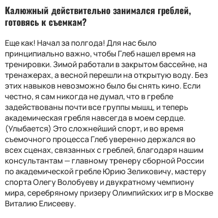
Калюжный действительно занимался греблей,
готовясь к съемкам
?
Еще как! Начал за полгода! Для нас было
принципиально важно, чтобы Глеб нашел время на
тренировки. Зимой работали в закрытом бассейне, на
тренажерах, а весной перешли на открытую воду. Без
этих навыков невозможно было бы снять кино. Если
честно, я сам никогда не думал, что в гребле
задействованы почти все группы мышц, и теперь
академическая гребля навсегда в моем сердце.
(Улыбается) Это сложнейший спорт, и во время
съемочного процесса Глеб уверенно держался во
всех сценах, связанных с греблей, благодаря нашим
консультантам — главному тренеру сборной России
по академической гребле Юрию Зеликовичу, мастеру
спорта Олегу Волобуеву и двукратному чемпиону
мира, серебряному призеру Олимпийских игр в Москве
Виталию Елисееву.