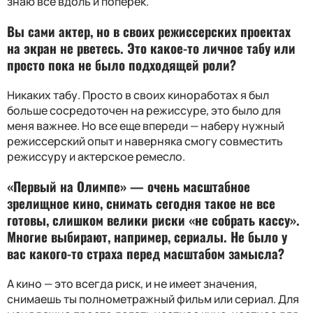
знаю все вдоль и поперек.
Вы сами актер, но в своих режиссерских проектах
на экран не рветесь. Это какое-то личное табу или
просто пока не было подходящей роли
?
Никаких табу. Просто в своих киноработах я был
больше сосредоточен на режиссуре, это было для
меня важнее. Но все еще впереди — наберу нужный
режиссерский опыт и наверняка смогу совместить
режиссуру и актерское ремесло.
«Первый на Олимпе» — очень масштабное
зрелищное кино, снимать сегодня такое не все
готовы, слишком велики риски «не собрать кассу».
Многие выбирают, например, сериалы. Не было у
вас какого-то страха перед масштабом замысла
?
А кино — это всегда риск, и не имеет значения,
снимаешь ты полнометражный фильм или сериал. Для