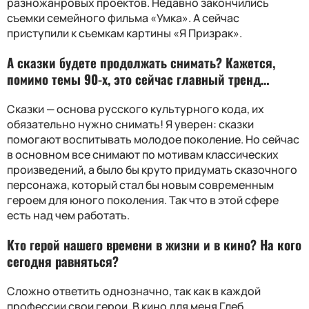
разножанровых проектов. Недавно закончились
съемки семейного фильма «Умка». А сейчас
приступили к съемкам картины «Я Призрак».
А сказки будете продолжать снимать
?
Кажется,
помимо темы 90-х, это сейчас главный тренд…
Сказки — основа русского культурного кода, их
обязательно нужно снимать! Я уверен: сказки
помогают воспитывать молодое поколение. Но сейчас
в основном все снимают по мотивам классических
произведений, а было бы круто придумать сказочного
персонажа, который стал бы новым современным
героем для юного поколения. Так что в этой сфере
есть над чем работать.
Кто герой нашего времени в жизни и в кино
?
На кого
сегодня равняться
?
Сложно ответить однозначно, так как в каждой
профессии свои герои. В кино для меня Глеб