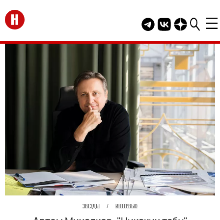
Перейти на главную
Telegram канал HEL
Группа HELLO В
Канал HELLO
ЗВЕЗДЫ
/
ИНТЕРВЬЮ