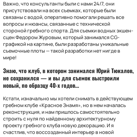
Важно, что консультанты были с нами 24/7, они
присутствовали на всех съемках, которые были
связаны с водой, оперативно помогали решать все
вопросы и нюансы, связанные с технической
стороной гребного спорта. Для съемки водных экшен-
сцен Федором Журовым, который занимался
CG-
графикой на картине, были разработаны уникальные
съемочные плоты — такой разработки нет нигде в
мире!
Знаю, что клуб, в котором занимался Юрий Тюкалов,
не сохранился — и вы для съемок выстроили
новый, по образцу 40-х годов…
Кстати, изначально мы хотели снимать в действующем
гребном клубе «Красное Знамя», но в нем началась
реконструкция, и нам пришлось самостоятельно
строить с нуля по найденному архитектурному
проекту гребного клуба новую декорацию. И я
счастлив, что воссозданный интерьер в новой