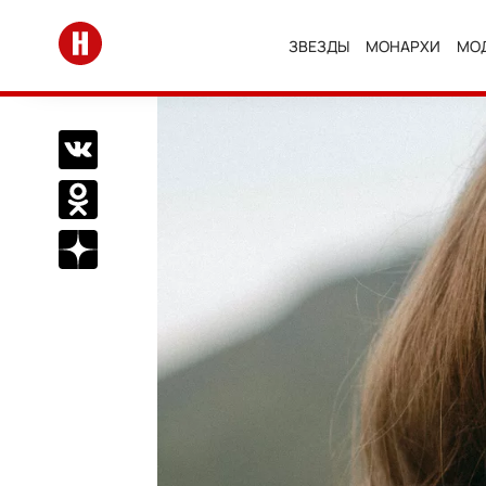
Перейти на главную
ЗВЕЗДЫ
МОНАРХИ
МО
Поделиться Вконтакте
Поделиться в Одноклассниках
Подписаться на нас в Дзен