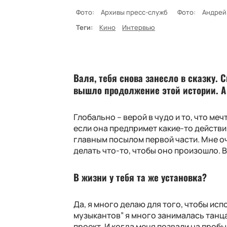
Фото:
Архивы пресс-служб
Фото:
Андрей
Теги:
Кино
Интервью
Валя, тебя снова занесло в сказку. 
вышло продолжение этой истории. А 
Глобально – верой в чудо и то, что м
если она предпримет какие-то действи
главным посылом первой части. Мне оч
делать что-то, чтобы оно произошло. Вз
В жизни у тебя та же установка?
Да, я много делаю для того, чтобы ис
музыкантов” я много занималась танца
проект. И когда меня позвали на пробы,