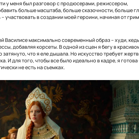
сти у меня был разговор с продюсерами, режиссером,
обавить больше масштаба, больше сказочности, больше г
 – участвовать в создании моей героини, начиная от грим
й Василисе максимально современный образ – худи, кед
ссы, добавляя корсеты. В одной из сцен я бегу в красиво
 затянуто, что я еле дышала. Но искусство требует жертв.
. И для того, чтобы все было идеально в кадре, я готова
тически не есть на съемках.