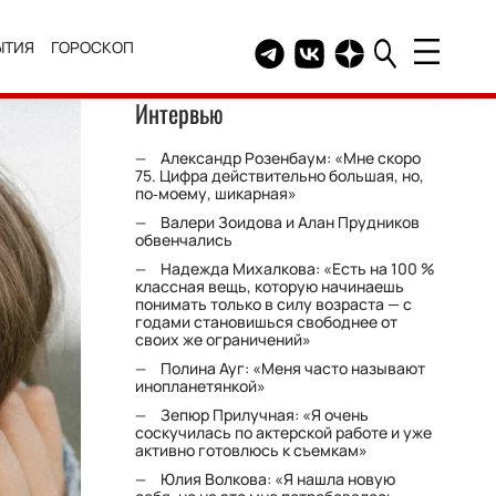
ЫТИЯ
ГОРОСКОП
Telegram канал HELLO
Группа HELLO Вконтакт
Канал HELLO в Дзе
Интервью
Александр Розенбаум: «Мне скоро
75. Цифра действительно большая, но,
по‑моему, шикарная»
Валери Зоидова и Алан Прудников
обвенчались
Надежда Михалкова: «Есть на 100 %
классная вещь, которую начинаешь
понимать только в силу возраста — с
годами становишься свободнее от
своих же ограничений»
Полина Ауг: «Меня часто называют
инопланетянкой»
Зепюр Прилучная: «Я очень
соскучилась по актерской работе и уже
активно готовлюсь к съемкам»
Юлия Волкова: «Я нашла новую