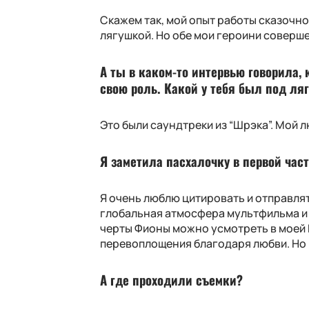
Скажем так, мой опыт работы сказочн
лягушкой. Но обе мои героини соверш
А ты в каком-то интервью говорила,
свою роль. Какой у тебя был под ля
Это были саундтреки из “Шрэка”. Мой
Я заметила пасхалочку в первой час
Я очень люблю цитировать и отправля
глобальная атмосфера мультфильма и 
черты Фионы можно усмотреть в моей 
перевоплощения благодаря любви. Но в
А где проходили съемки?