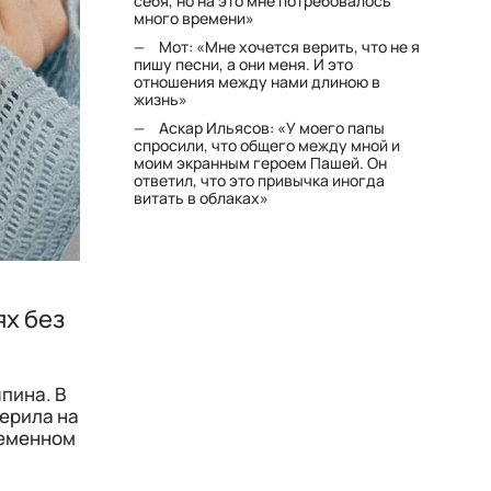
себя, но на это мне потребовалось
много времени»
Мот: «Мне хочется верить, что не я
пишу песни, а они меня. И это
отношения между нами длиною в
жизнь»
Аскар Ильясов: «У моего папы
спросили, что общего между мной и
моим экранным героем Пашей. Он
ответил, что это привычка иногда
витать в облаках»
ях без
япина. В
мерила на
ременном