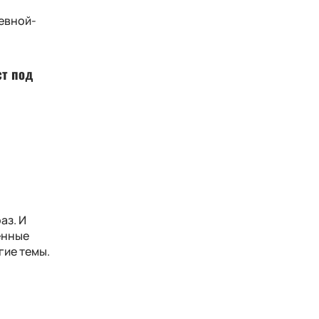
ревной-
ст под
аз. И
енные
гие темы.