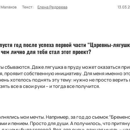
 Малахов
Текст:
Елена Редреева
13.03.2
Спустя год после успеха первой части “Царевны-лягушк
чем лично для тебя стал этот проект?
ечты сбываются. Даже лягушка в пруду может оказаться пр
я, проявит собственную инициативу. Для меня именно эт
ень хотелось поднять эту тему: нужно не просто верить в
ять все в свои руки – и тогда все получится.
полнялись мои мечты. Например, за год до съемок “Бремен
ми и пением. Просто для души. А получилось, что притян
 я к нему была готовой. Вот, это очень важная мысль – на