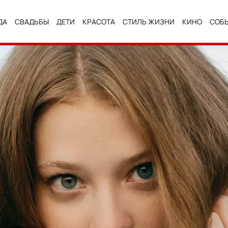
ДА
СВАДЬБЫ
ДЕТИ
КРАСОТА
СТИЛЬ ЖИЗНИ
КИНО
СОБ