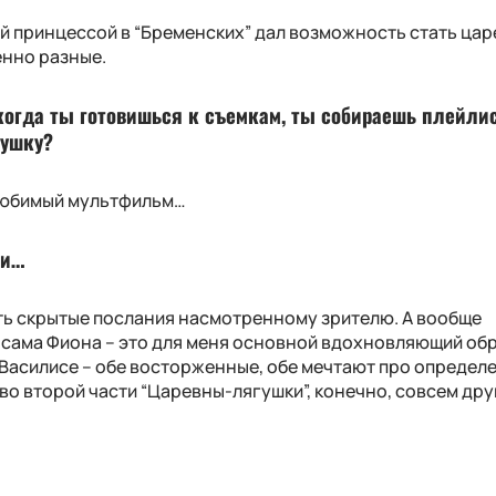
ой принцессой в “Бременских” дал возможность стать ца
енно разные.
 когда ты готовишься к съемкам, ты собираешь плейли
гушку?
 любимый мультфильм…
ти…
ть скрытые послания насмотренному зрителю. А вообще
сама Фиона – это для меня основной вдохновляющий обр
Василисе – обе восторженные, обе мечтают про определ
о второй части “Царевны-лягушки”, конечно, совсем дру