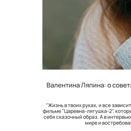
Валентина Ляпина: о совет
"Жизнь в твоих руках, и все зависи
фильме "Царевна-лягушка-2", которы
себя сказочный образ. А в интервью
мире и востребова