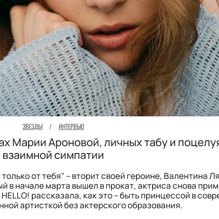
ЗВЕЗДЫ
/
ИНТЕРВЬЮ
ах Марии Ароновой, личных табу и поцелу
взаимной симпатии
т только от тебя" – вторит своей героине, Валентина Л
й в начале марта вышел в прокат, актриса снова при
 HELLO! рассказала, как это – быть принцессой в сов
нной артисткой без актерского образования.