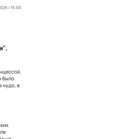
026 / 15:00
и”,
инцессой,
о было
 чудо, а
ских
ула
до не