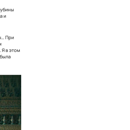
лубины
а и
ы… При
м
 Я в этом
 была