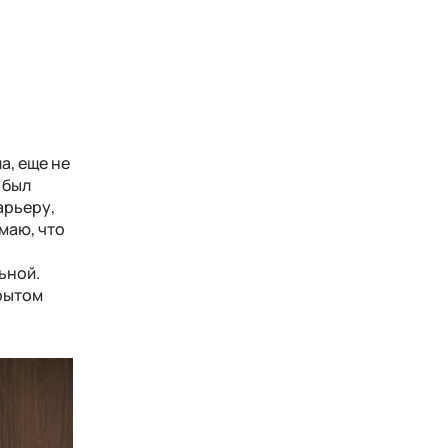
а, еще не
 был
арьеру,
маю, что
ьной.
крытом