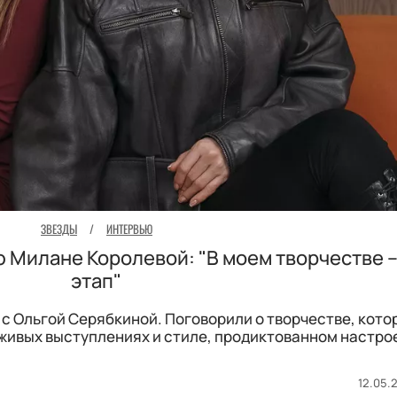
ЗВЕЗДЫ
/
ИНТЕРВЬЮ
 Милане Королевой: "В моем творчестве 
этап"
с Ольгой Серябкиной. Поговорили о творчестве, кото
 живых выступлениях и стиле, продиктованном настро
12.05.2