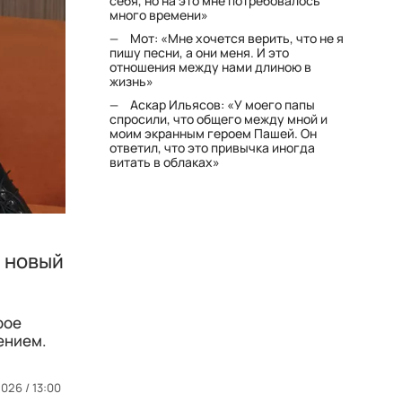
себя, но на это мне потребовалось
много времени»
Мот: «Мне хочется верить, что не я
пишу песни, а они меня. И это
отношения между нами длиною в
жизнь»
Аскар Ильясов: «У моего папы
спросили, что общего между мной и
моим экранным героем Пашей. Он
ответил, что это привычка иногда
витать в облаках»
– новый
рое
ением.
026 / 13:00