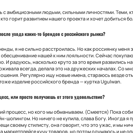
ь с амбициозными людьми, сильными личностями. Теми, к
 кто горит развитием нашего проекта и хочет добиться б
осле ухода каких-то брендов с российского рынка?
нды, я не сильно расстроилась. Но как россиянку меня 
е обесценивание нашей к ним лояльности. Сейчас покупа
. И радуюсь, насколько круто за это время развились н
ерживала всегда, делала это на дружеских началах. Со мн
ошения. Регулярно ищу новые имена, стараюсь везде отм
тоже изделие российского бренда — куртка Ugulwan.
есс, или просто получаешь от этого удовольствие?
чий процесс, но кого мы обманываем. (Смеется) Пока соб
йн-шопингом. Но ничего не купила, слава Богу. Иногда я 
щи своему стилисту, она говорит, что это ужас, и мы нич
на маркетплейсе кучу товаров, но потом одумаюсь и не оп