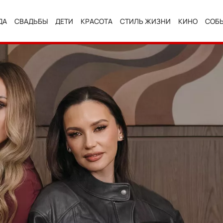
ДА
СВАДЬБЫ
ДЕТИ
КРАСОТА
СТИЛЬ ЖИЗНИ
КИНО
СОБ