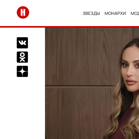
Перейти на главную
ЗВЕЗДЫ
МОНАРХИ
МО
Поделиться Вконтакте
Поделиться в Одноклассниках
Подписаться на нас в Дзен