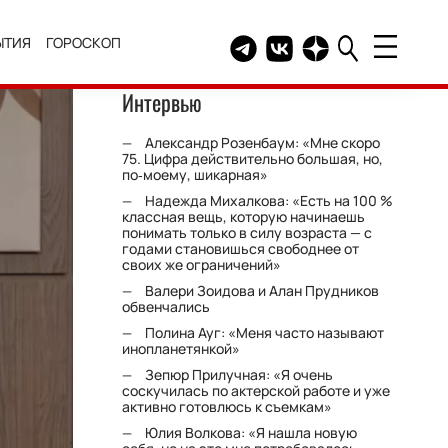
ЫТИЯ
ГОРОСКОП
Telegram канал HELLO
Группа HELLO Вконтакт
Канал HELLO в Дзе
Интервью
Александр Розенбаум: «Мне скоро
75. Цифра действительно большая, но,
по‑моему, шикарная»
Надежда Михалкова: «Есть на 100 %
классная вещь, которую начинаешь
понимать только в силу возраста — с
годами становишься свободнее от
своих же ограничений»
Валери Зоидова и Алан Прудников
обвенчались
Полина Ауг: «Меня часто называют
инопланетянкой»
Зепюр Прилучная: «Я очень
соскучилась по актерской работе и уже
активно готовлюсь к съемкам»
Юлия Волкова: «Я нашла новую