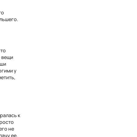
то
ольшего.
это
ю вещи
аши
огими у
етить,
иралась к
просто
его не
лачу ее.