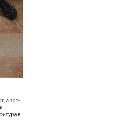
т, а арт-
к
фигура в