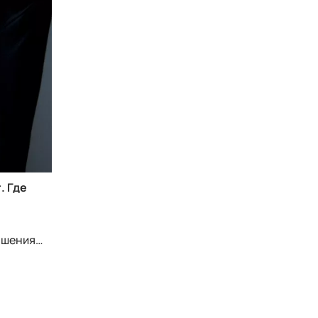
. Где
ношения…