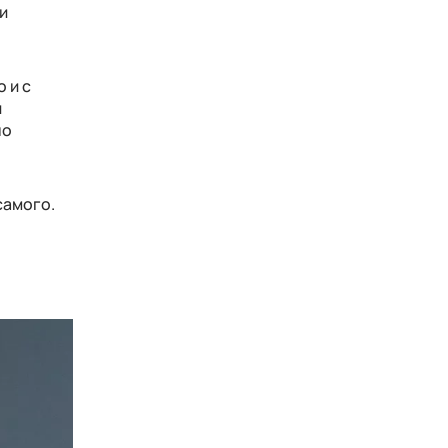
и
 и с
й
но
самого.