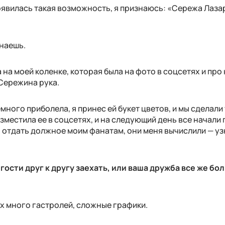
появилась такая возможность, я признаюсь: «Сережа Лаза
знаешь.
а на моей коленке, которая была на фото в соцсетях и пр
Сережина рука.
много приболела, я принес ей букет цветов, и мы сделали
естила ее в соцсетях, и на следующий день все начали 
 отдать должное моим фанатам, они меня вычислили — уз
гости друг к другу заехать, или ваша дружба все же бо
их много гастролей, сложные графики.