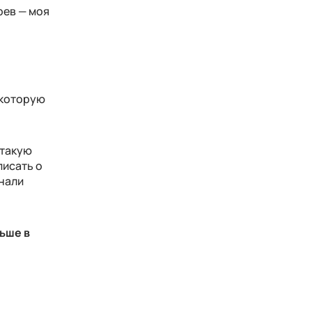
рев — моя
о которую
 такую
писать о
нали
льше в