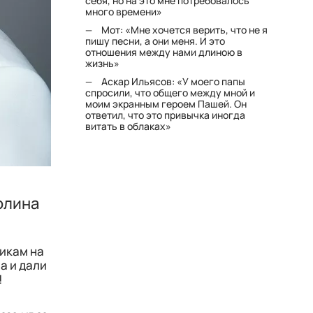
себя, но на это мне потребовалось
много времени»
Мот: «Мне хочется верить, что не я
пишу песни, а они меня. И это
отношения между нами длиною в
жизнь»
Аскар Ильясов: «У моего папы
спросили, что общего между мной и
моим экранным героем Пашей. Он
ответил, что это привычка иногда
витать в облаках»
олина
икам на
а и дали
!