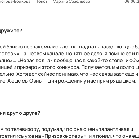
ногова-Волкова
Текст:
Марина Савельева
06.06.2
 дружите?
ой близко познакомились лет пятнадцать назад, когда об
 оперы» на Первом канале. Понятное дело, я помню ее и 
олне»… «Новая волна» вообще нас в какой-то степени объ
тницей и призером этого конкурса. Получается, мы долго 
ельно. Хотя вот сейчас понимаю, что нас связывает еще и
ие. А еще мы Овны — дни рождения у нас прям рядышком.
я друг о друге?
у по телевизору, подумал, что она очень талантливая и
ретились уже на «Призраке оперы», и я понял, что она ещ