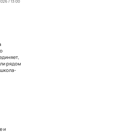
026 / 13:00
а
по
единяет,
шли рядом
 школа-
е и