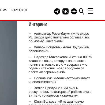
ЫТИЯ
ГОРОСКОП
Telegram канал HELLO
Группа HELLO Вконтакт
Канал HELLO в Дзе
Интервью
Александр Розенбаум: «Мне скоро
75. Цифра действительно большая, но,
по‑моему, шикарная»
Валери Зоидова и Алан Прудников
обвенчались
Надежда Михалкова: «Есть на 100 %
классная вещь, которую начинаешь
понимать только в силу возраста — с
годами становишься свободнее от
своих же ограничений»
Полина Ауг: «Меня часто называют
инопланетянкой»
Зепюр Прилучная: «Я очень
соскучилась по актерской работе и уже
активно готовлюсь к съемкам»
Юлия Волкова: «Я нашла новую