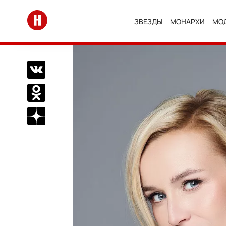
Перейти на главную
ЗВЕЗДЫ
МОНАРХИ
МО
Поделиться Вконтакте
Поделиться в Одноклассниках
Подписаться на нас в Дзен