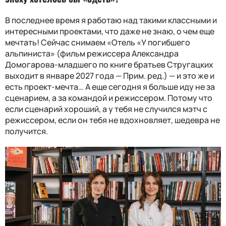
В последнее время я работаю над такими классными и
интересными проектами, что даже не знаю, о чем еще
мечтать! Сейчас снимаем «Отель «У погибшего
альпиниста» (фильм режиссера Александра
Домогарова-младшего по книге братьев Стругацких
выходит в январе 2027 года — Прим. ред.) — и это же и
есть проект-мечта… А еще сегодня я больше иду не за
сценарием, а за командой и режиссером. Потому что
если сценарий хороший, а у тебя не случился мэтч с
режиссером, если он тебя не вдохновляет, шедевра не
получится.