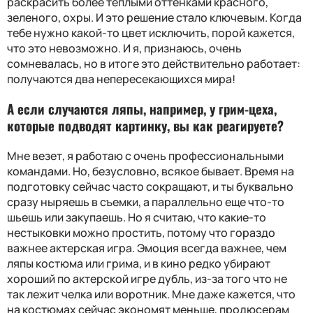
раскрасить более теплыми оттенками красного,
зеленого, охры. И это решение стало ключевым. Когда
тебе нужно какой-то цвет исключить, порой кажется,
что это невозможно. И я, признаюсь, очень
сомневалась, но в итоге это действительно работает:
получаются два непересекающихся мира!
А если случаются ляпы, например, у грим-цеха,
которые подводят картинку, вы как реагируете
?
Мне везет, я работаю с очень профессиональными
командами. Но, безусловно, всякое бывает. Время на
подготовку сейчас часто сокращают, и ты буквально
сразу ныряешь в съемки, а параллельно еще что-то
шьешь или закупаешь. Но я считаю, что какие-то
нестыковки можно простить, потому что гораздо
важнее актерская игра. Эмоция всегда важнее, чем
ляпы костюма или грима, и в кино редко убирают
хороший по актерской игре дубль, из-за того что не
так лежит челка или воротник. Мне даже кажется, что
на костюмах сейчас экономят меньше, продюсерам