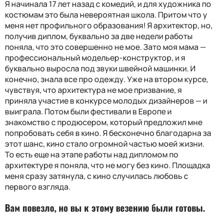
Я начинала 17 лет назад с комедий, и для художника по
костюмам это была невероятная школа. Притом что у
меня нет профильного образования! Я архитектор, но,
получив диплом, буквально за две недели работы
поняла, что это совершенно не мое. Зато моя мама —
профессиональный модельер-конструктор, и я
буквально выросла под звуки швейной машинки. И
конечно, знала все про одежду. Уже на втором курсе,
чувствуя, что архитектура не мое призвание, я
приняла участие в конкурсе молодых дизайнеров — и
выиграла. Потом были фестивали в Европе и
знакомство с продюсером, который предложил мне
попробовать себя в кино. Я бесконечно благодарна за
этот шанс, кино стало огромной частью моей жизни.
То есть еще на этапе работы над дипломом по
архитектуре я поняла, что не могу без кино. Площадка
меня сразу затянула, с кино случилась любовь с
первого взгляда.
Вам повезло, но вы к этому везению были готовы.