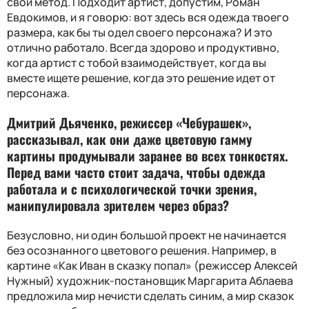
свой метод. Подходит артист, допустим, Роман
Евдокимов, и я говорю: вот здесь вся одежда твоего
размера, как бы ты одел своего персонажа
?
И это
отлично работало. Всегда здорово и продуктивно,
когда артист с тобой взаимодействует, когда вы
вместе ищете решение, когда это решение идет от
персонажа.
Дмитрий Дьяченко, режиссер «Чебурашек»,
рассказывал, как они даже цветовую гамму
картины продумывали заранее во всех тонкостях.
Перед вами часто стоит задача, чтобы одежда
работала и с психологической точки зрения,
манипулировала зрителем через образ
?
Безусловно, ни один большой проект не начинается
без осознанного цветового решения. Например, в
картине «Как Иван в сказку попал» (режиссер Алексей
Нужный) художник-постановщик Маргарита Аблаева
предложила мир нечисти сделать синим, а мир сказок