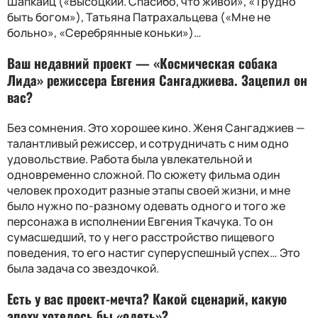
Шапкайц («Высоцкий. Спасибо, что живой», «Трудно
быть богом»), Татьяна Патрахальцева («Мне не
больно», «Серебрянные коньки»)…
Ваш недавний проект — «Космическая собака
Лида» режиссера Евгения Сангаджиева. Зацепил он
вас?
Без сомнения. Это хорошее кино. Женя Сангаджиев —
талантливый режиссер, и сотрудничать с ним одно
удовольствие. Работа была увлекательной и
одновременно сложной. По сюжету фильма один
человек проходит разные этапы своей жизни, и мне
было нужно по-разному одевать одного и того же
персонажа в исполнении Евгения Ткачука. То он
сумасшедший, то у него расстройство пищевого
поведения, то его настиг суперуспешный успех… Это
была задача со звездочкой.
Есть у вас проект-мечта
?
Какой сценарий, какую
эпоху хотелось бы «одеть»
?