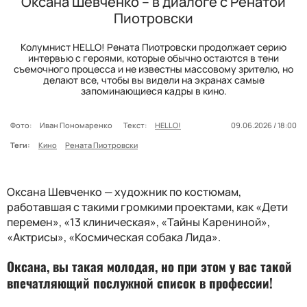
Оксана Шевченко – в диалоге с Ренатой
Пиотровски
Колумнист HELLO! Рената Пиотровски продолжает серию
интервью с героями, которые обычно остаются в тени
съемочного процесса и не известны массовому зрителю, но
делают все, чтобы вы видели на экранах самые
запоминающиеся кадры в кино.
Фото:
Иван Пономаренко
Текст:
HELLO!
09.06.2026 / 18:00
Теги:
Кино
Рената Пиотровски
Оксана Шевченко — художник по костюмам,
работавшая с такими громкими проектами, как «Дети
перемен», «13 клиническая», «Тайны Карениной»,
«Актрисы», «Космическая собака Лида».
Оксана, вы такая молодая, но при этом у вас такой
впечатляющий послужной список в профессии!