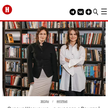
Перейти на главную
Telegram канал HEL
Группа HELLO В
Канал HELLO
ЗВЕЗДЫ
/
ИНТЕРВЬЮ