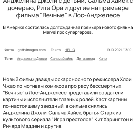
Анджелина Джоли с детьми, Сальма Хайек с
дочерью, Рита Ора и другие на премьере
фильма "Вечные" в Лос-Анджелесе
В Америке состоялась долгожданная премьера нового фильма
Marvel про супергероев.
Фото:
gettyimages.com
Текст:
HELLO
19.10.2021 / 13:10
Теги:
Анджелина Джоли
Сальма Хайек
Дети звезд
Кино
Новый фильм дважды оскароносного режиссера Хлои
Чжао по мотивам комиксов про расу бессмертных
“Вечные” в Лос-Анджелесе представили создатели
картины и исполнители главных ролей. Каст картины
по-настоящему звездный, в фильме снялись
Анджелина Джоли, Сальма Хайек, братья Старк из
культового сериала "Игра престолов" Кит Харингтон и
Ричард Мэдден и другие.