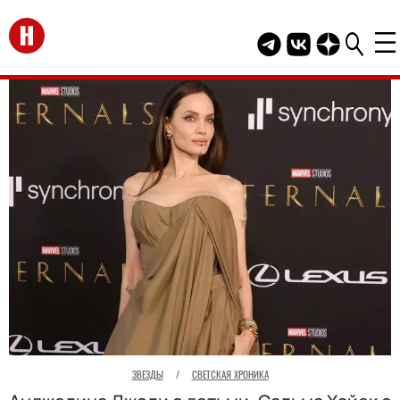
Перейти на главную
Telegram канал HEL
Группа HELLO В
Канал HELLO
ЗВЕЗДЫ
/
СВЕТСКАЯ ХРОНИКА