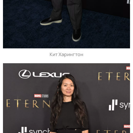
Кит Харингтон