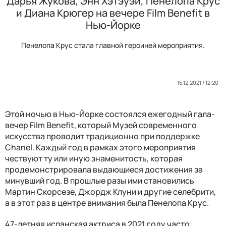
Дарья Жукова, Энн Хэтэуэй, Пенелопа Крус
и Диана Крюгер на вечере Film Benefit в
Нью-Йорке
Пенелопа Крус стала главной героиней мероприятия.
15.12.2021 / 12:20
Этой ночью в Нью-Йорке состоялся ежегодный гала-
вечер Film Benefit, который Музей современного
искусства проводит традиционно при поддержке
Chanel. Каждый год в рамках этого мероприятия
чествуют ту или иную знаменитость, которая
продемонстрировала выдающиеся достижения за
минувший год. В прошлые разы ими становились
Мартин Скорсезе, Джордж Клуни и другие селебрити,
а в этот раз в центре внимания была Пенелопа Крус.
47-летняя испанская актриса в 2021 году часто