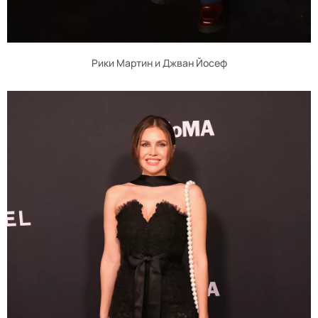
Рики Мартин и Джван Йосеф