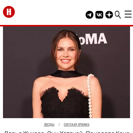
Перейти на главную
Telegram канал HEL
Группа HELLO В
Канал HELLO
ЗВЕЗДЫ
/
СВЕТСКАЯ ХРОНИКА