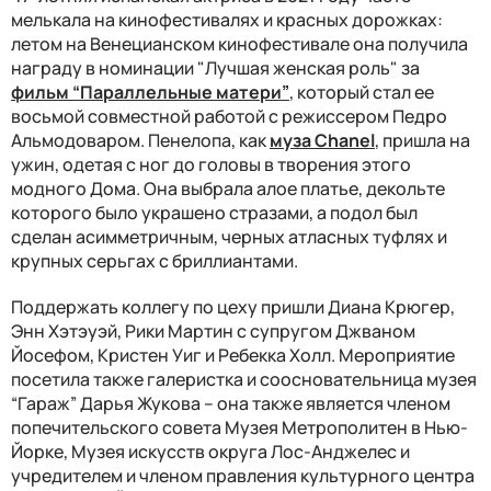
мелькала на кинофестивалях и красных дорожках:
летом на Венецианском кинофестивале она получила
награду в номинации "Лучшая женская роль" за
фильм “Параллельные матери”
, который стал ее
восьмой совместной работой с режиссером Педро
Альмодоваром. Пенелопа, как
муза Chanel
, пришла на
ужин, одетая с ног до головы в творения этого
модного Дома. Она выбрала алое платье, декольте
которого было украшено стразами, а подол был
сделан асимметричным, черных атласных туфлях и
крупных серьгах с бриллиантами.
Поддержать коллегу по цеху пришли Диана Крюгер,
Энн Хэтэуэй, Рики Мартин с супругом Джваном
Йосефом, Кристен Уиг и Ребекка Холл. Мероприятие
посетила также галеристка и соосновательница музея
“Гараж” Дарья Жукова – она также является членом
попечительского совета Музея Метрополитен в Нью-
Йорке, Музея искусств округа Лос-Анджелес и
учредителем и членом правления культурного центра