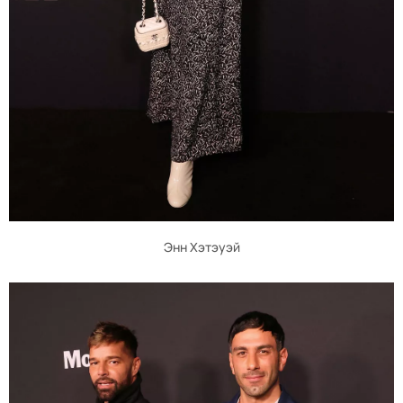
Энн Хэтэуэй