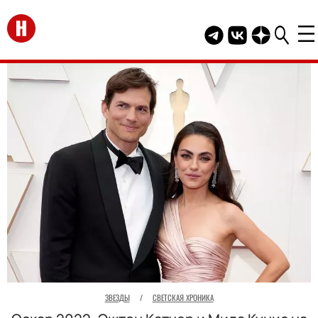
Перейти на главную
Telegram канал HEL
Группа HELLO В
Канал HELLO
ЗВЕЗДЫ
/
СВЕТСКАЯ ХРОНИКА