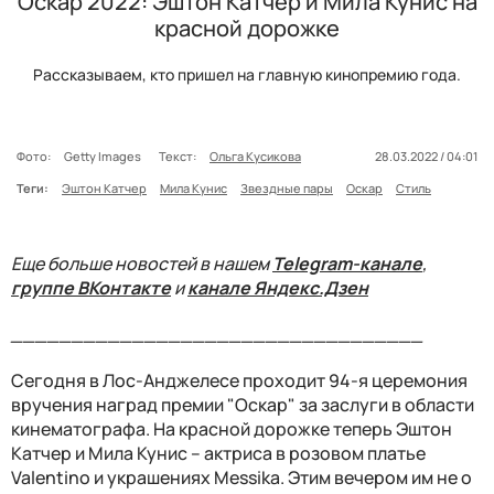
Оскар 2022: Эштон Катчер и Мила Кунис на
красной дорожке
Рассказываем, кто пришел на главную кинопремию года.
Фото:
Getty Images
Текст:
Ольга Кусикова
28.03.2022 / 04:01
Теги:
Эштон Катчер
Мила Кунис
Звездные пары
Оскар
Стиль
Еще больше новостей в нашем
Telegram-канале
,
группе ВКонтакте
и
канале Яндекс.Дзен
__________________________________
Сегодня в Лос-Анджелесе проходит 94-я церемония
вручения наград премии "Оскар" за заслуги в области
кинематографа. На красной дорожке теперь Эштон
Катчер и Мила Кунис – актриса в розовом платье
Valentino и украшениях Messika. Этим вечером им не о