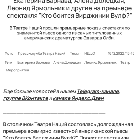
Екатерина Варнава, Алена Долецкая,
Леонид Ярмольник и другие на премьере
спектакля "Кто боится Вирджинии Вулф?"
В Театре Наций прошли премьерные показы спектакля по
знаменитой пьесе одного из самых титулованных
американских драматургов Эдварда Олби.
Фото:
Пресс-служба Театра Наций
Текст:
HELLO
16.12.2022 / 15:45
Теги:
Екатерина Варнава
Алена Долецкая
Леонид Ярмольник
Театр
Мероприятия
Еще больше новостей в нашем
Telegram-канале
,
группе ВКонтакте
и
канале Яндекс.Дзен
______________________________
В столичном Театре Наций состоялась долгожданная
премьера всемирно известной американской пьесы
"Кто боится Вирджинии Вулф?". Проект представили