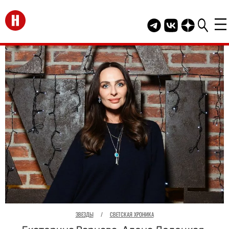
Перейти на главную
Telegram канал HEL
Группа HELLO В
Канал HELLO
ЗВЕЗДЫ
/
СВЕТСКАЯ ХРОНИКА