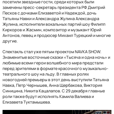
посетили звездные гости, среди которых были
замечены пресс-секретарь президента РФ Дмитрий
Песков с дочками Елизаветой и Надеждой, дочь
Татьяны Навки и Александра Жулина Александра
Жулина, исполнители вокальных партий шоу Филипп
Киркоров и Жасмин, композитор и музыкант Юрий
Антонов, певец и продюсер Михаил Турецкий и многие
другие.
Спектакль стал уже пятым проектом NAVKA SHOW.
Знаменитые восточные сказки «Тысяча и одна ночь» и
любимые всеми герои волшебного мира предстали
перед зрителями в формате красочного музыкально-
театрального шоу на льду. В главных ролях
новогодней премьеры в этот день выступили Татьяна
Навка, Петр Чернышев, Анна Щербакова, Виктория
Синицина, Никита Кацалапов. С 29 декабря главные
роли также будут исполнять Камила Валиева и
Елизавета Туктамышева.