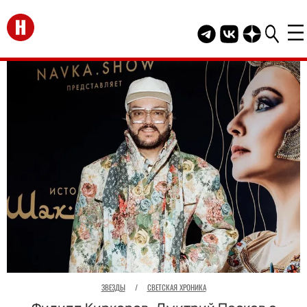
Перейти на главную
Telegram канал HEL
Группа HELLO В
Канал HELLO
ЗВЕЗДЫ
/
СВЕТСКАЯ ХРОНИКА