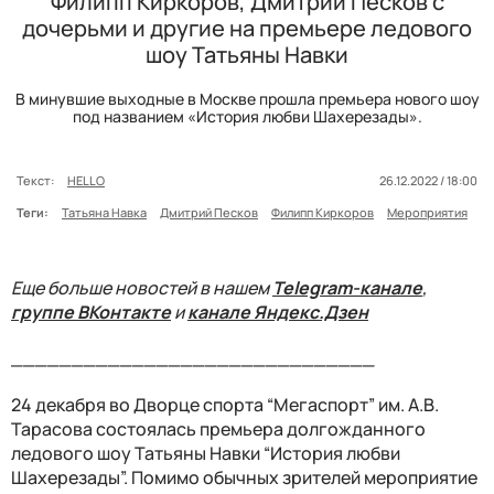
Филипп Киркоров, Дмитрий Песков с
дочерьми и другие на премьере ледового
шоу Татьяны Навки
В минувшие выходные в Москве прошла премьера нового шоу
под названием «История любви Шахерезады».
Текст:
HELLO
26.12.2022 / 18:00
Теги:
Татьяна Навка
Дмитрий Песков
Филипп Киркоров
Мероприятия
Еще больше новостей в нашем
Telegram-канале
,
группе ВКонтакте
и
канале Яндекс.Дзен
______________________________
24 декабря во Дворце спорта “Мегаспорт” им. А.В.
Тарасова состоялась премьера долгожданного
ледового шоу Татьяны Навки “История любви
Шахерезады”. Помимо обычных зрителей мероприятие