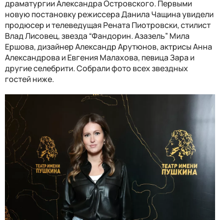
драматургии Александра Островского. Первыми
новую постановку режиссера Данила Чащина увидели
продюсер и телеведущая Рената Пиотровски, стилист
Влад Лисовец, звезда “Фандорин. Азазель” Мила
Ершова, дизайнер
Александр Арутюнов, актрисы Анна
Александрова и Евгения Малахова, певица Зара и
другие селебрити. Собрали фото всех звездных
гостей ниже.