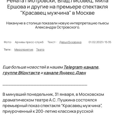
Рената Пиотровски, Влад Лисовец, Мила
Ершова и другие на премьере спектакля
"Красавец мужчина" в Москве
Накануне в столице показали новую интерпретацию пьесы
Александра Островского.
Фото:
Архивы пресс-служб
Текст:
Дарья Бухарина
01.02.2023 / 15:35
Теги:
Мероприятия
Театр
Еще больше новостей в нашем
Telegram-канале
,
группе ВКонтакте
и
канале Яндекс.Дзен
______________________________
В минувший понедельник, 31 января, в Московском
драматическом театре А.С. Пушкина состоялся
премьерный показ спектакля “Красавец мужчина”,
приуроченный к 200-летию классика русской