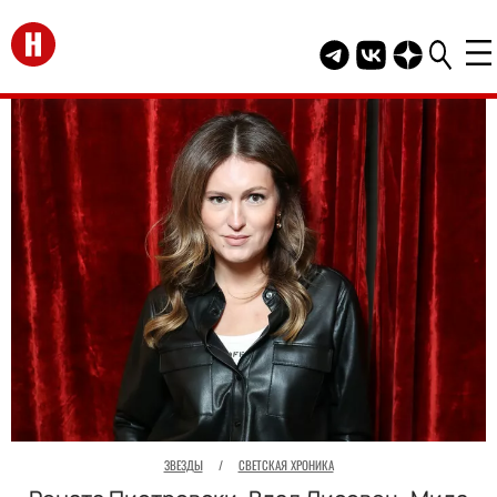
Перейти на главную
Telegram канал HEL
Группа HELLO В
Канал HELLO
ЗВЕЗДЫ
/
СВЕТСКАЯ ХРОНИКА