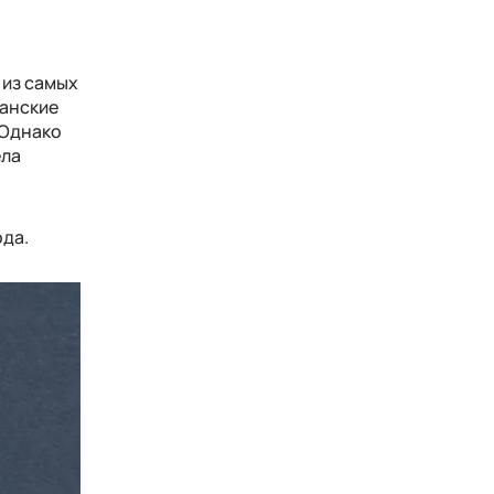
 из самых
танские
 Однако
ела
ода.