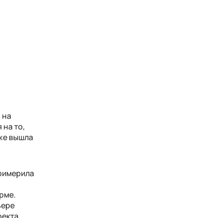
 на
 на то,
 же вышла
примерила
рме.
ьере
екта,