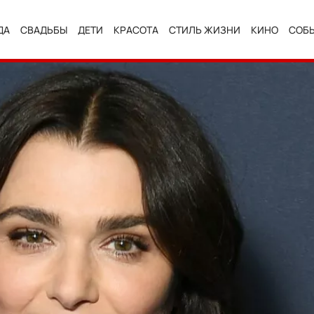
ДА
СВАДЬБЫ
ДЕТИ
КРАСОТА
СТИЛЬ ЖИЗНИ
КИНО
СОБ