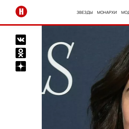
Перейти на главную
ЗВЕЗДЫ
МОНАРХИ
МО
Поделиться Вконтакте
Поделиться в Одноклассниках
Подписаться на нас в Дзен