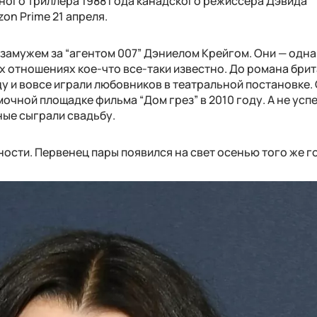
ного триллера 1988 года канадского режиссера Дэвида
on Prime 21 апреля.
с замужем за “агентом 007” Дэниелом Крейгом. Они — одна
их отношениях кое-что все-таки известно. До романа бри
оду и вовсе играли любовников в театральной постановке.
очной площадке фильма “Дом грез” в 2010 году. А не усп
ные сыграли свадьбу.
ности. Первенец пары появился на свет осенью того же г