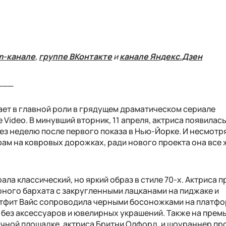
m-канале
,
группе ВКонтакте
и
канале Яндекс.Дзен
___
ает в главной роли в грядущем драматическом сериале
Video. В минувший вторник, 11 апреля, актриса появилась
з неделю после первого показа в Нью-Йорке. И несмотря
фам на ковровых дорожках, ради нового проекта она все
ла классический, но яркий образ в стиле 70-х. Актриса 
ного бархата с закругленными лацканами на пиджаке и
тфит Вайс сопроводила черными босоножками на платфо
 без аксессуаров и ювелирных украшений. Также на прем
очной площадке, актриса Бритни Олфорд, и шоураннер про