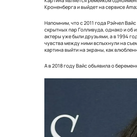
Картина является ремейком одноимен
Кроненберга и выйдет на сервисе Amaz
Напомним, что с 2011 года Рэйчел Вай
скрытных пар Голливуда, однако и об 
актеры уже были друзьями, а в 1994 г
чувства между ними вспыхнули на съем
картина выйти на экраны, как влюблен
А в 2018 году Вайс объявила о беремен