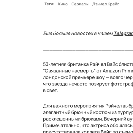
Теги:
Кино
Сериалы
Дэниел Крейг
Еще больше новостей в нашем
Telegra
___________________________
53-летняя британка Рэйчел Вайс блист
“Связанные насмерть” от Amazon Prime 
лондонской премьере шоу — всего чере
что звезда нечасто позирует фотогра
в свет.
Для важного мероприятия Рэйчел выбра
элегантный брючный костюм из пурпур
расклешенными брюками. Вечерний ау
Примечательно, что актриса обошлась
присутствовала коллега Вайс по съем