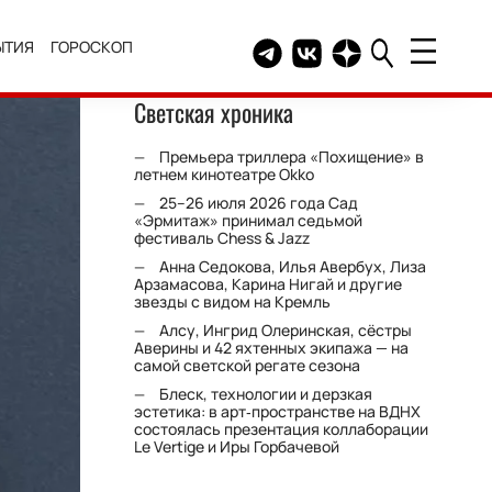
ЫТИЯ
ГОРОСКОП
Telegram канал HELLO
Группа HELLO Вконтакт
Канал HELLO в Дзе
Светская хроника
Премьера триллера «Похищение» в
летнем кинотеатре Okko
25–26 июля 2026 года Сад
«Эрмитаж» принимал седьмой
фестиваль Chess & Jazz
Анна Седокова, Илья Авербух, Лиза
Арзамасова, Карина Нигай и другие
звезды с видом на Кремль
Алсу, Ингрид Олеринская, сёстры
Аверины и 42 яхтенных экипажа — на
самой светской регате сезона
Блеск, технологии и дерзкая
эстетика: в арт‑пространстве на ВДНХ
состоялась презентация коллаборации
Le Vertige и Иры Горбачевой