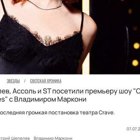
ЗВЕЗДЫ
/
СВЕТСКАЯ ХРОНИКА
ев, Ассоль и ST посетили премьеру шоу "
nes" с Владимиром Маркони
— последняя громкая постановка театра Crave.
07.07.2
трий Шепелев
Владимир Маркони