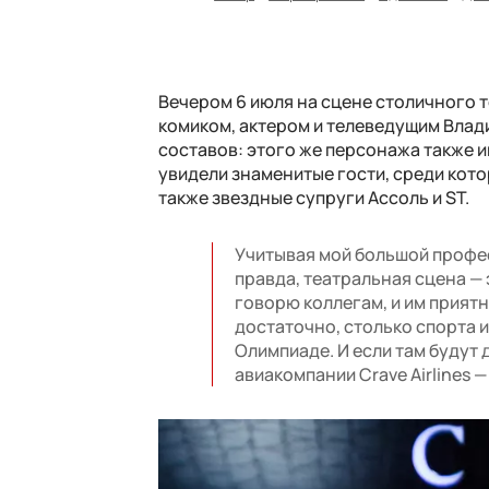
Вечером 6 июля на сцене столичного те
комиком, актером и телеведущим Влади
составов: этого же персонажа также 
увидели знаменитые гости, среди кото
также звездные супруги Ассоль и ST.
Учитывая мой большой профес
правда, театральная сцена — 
говорю коллегам, и им приятн
достаточно, столько спорта и
Олимпиаде. И если там будут
авиакомпании Crave Airlines 