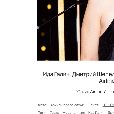
Ида Галич, Дмитрий Шепел
Airli
"Crave Airlines" 
Фото:
Архивы пресс-служб
Текст:
HELLO!
Теги:
Театр
Мероприятия
Ида Галич
Дми