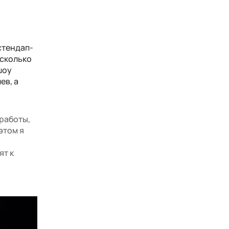
стендап-
есколько
шоу
ев, а
работы,
этом я
ят к