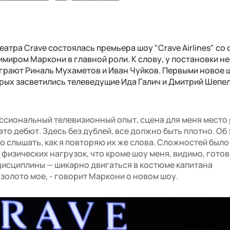
атра Crave состоялась премьера шоу "Crave Airlines" со 
миром Маркони в главной роли. К слову, у постановки н
играют Риналь Мухаметов и Иван Чуйков. Первыми новое 
рых засветились телеведущие Ида Галич и Дмитрий Шепел
сиональный телевизионный опыт, сцена для меня место 
это дебют. Здесь без дублей, все должно быть плотно. Об 
о слышать, как я повторяю их же слова. Сложностей было
 физических нагрузок, что кроме шоу меня, видимо, готов
 дисциплины — шикарно двигаться в костюме капитана
— золото мое, - говорит Маркони о новом шоу.