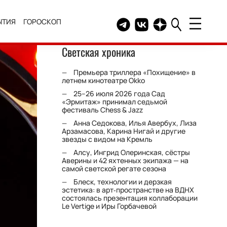
ЫТИЯ
ГОРОСКОП
Telegram канал HELLO
Группа HELLO Вконтакт
Канал HELLO в Дзе
Светская хроника
Премьера триллера «Похищение» в
летнем кинотеатре Okko
25–26 июля 2026 года Сад
«Эрмитаж» принимал седьмой
фестиваль Chess & Jazz
Анна Седокова, Илья Авербух, Лиза
Арзамасова, Карина Нигай и другие
звезды с видом на Кремль
Алсу, Ингрид Олеринская, сёстры
Аверины и 42 яхтенных экипажа — на
самой светской регате сезона
Блеск, технологии и дерзкая
эстетика: в арт‑пространстве на ВДНХ
состоялась презентация коллаборации
Le Vertige и Иры Горбачевой