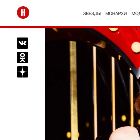
Перейти на главную
ЗВЕЗДЫ
МОНАРХИ
МО
Поделиться Вконтакте
Поделиться в Одноклассниках
Подписаться на нас в Дзен