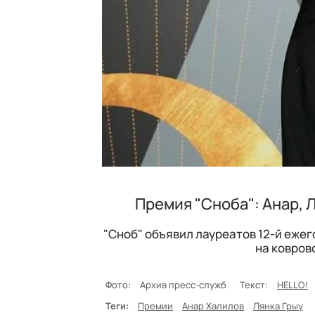
Премия "Сноба": Анар, Л
"Сноб" объявил лауреатов 12-й ежег
на ковров
Фото:
Архив пресс-служб
Текст:
HELLO!
Теги:
Премии
Анар Халилов
Лянка Грыу