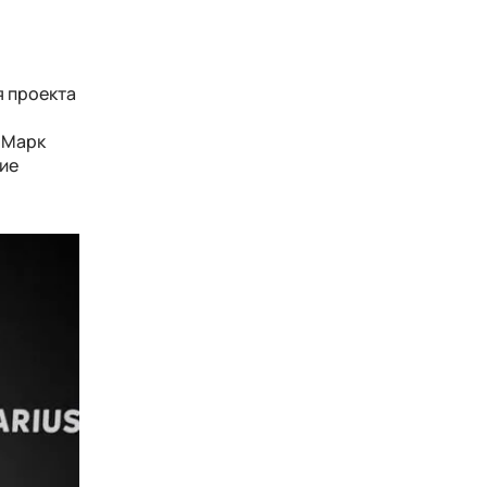
я проекта
, Марк
ие