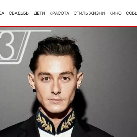
ДА
СВАДЬБЫ
ДЕТИ
КРАСОТА
СТИЛЬ ЖИЗНИ
КИНО
СОБ