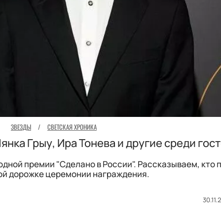
ЗВЕЗДЫ
/
СВЕТСКАЯ ХРОНИКА
янка Грыу, Ира Тонева и другие среди гос
одной премии "Сделано в России". Рассказываем, кто
ой дорожке церемонии награждения.
30.11.