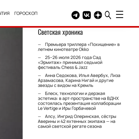
ЫТИЯ
ГОРОСКОП
Telegram канал HELLO
Группа HELLO Вконтакт
Канал HELLO в Дзе
Светская хроника
Премьера триллера «Похищение» в
летнем кинотеатре Okko
25–26 июля 2026 года Сад
«Эрмитаж» принимал седьмой
фестиваль Chess & Jazz
Анна Седокова, Илья Авербух, Лиза
Арзамасова, Карина Нигай и другие
звезды с видом на Кремль
Блеск, технологии и дерзкая
эстетика: в арт‑пространстве на ВДНХ
состоялась презентация коллаборации
Le Vertige и Иры Горбачевой
Алсу, Ингрид Олеринская, сёстры
Аверины и 42 яхтенных экипажа — на
самой светской регате сезона