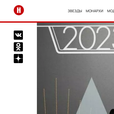
Перейти на главную
ЗВЕЗДЫ
МОНАРХИ
МО
Поделиться Вконтакте
Поделиться в Одноклассниках
Подписаться на нас в Дзен